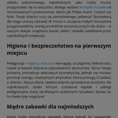
układu pokarmowego najmłodszych. Jako rodzic musisz
przygotować się na wszystko, dlatego wybierz
komplet butelek
od
renomowanych producentów, takich jak Philips Avent, Canpol czy
NUK. Twoje dziecko uczy się samodzielnego jedzenia? Skompletuj
dla niego uroczą zastawę! W trosce o szczęście małych brzuszków
przygotowaliśmy szereg produktów przeznaczonych dla dzieci – w
naszym sklepie znajdziesz kaszki, płatki i obiadki uwielbiane przez
najmłodszych smakoszy.
Higiena i bezpieczeństwo na pierwszym
miejscu
Pielęgnacja i
higiena malucha
wymagają szczególnej delikatności,
nawet w kwestii dobrania odpowiednich akcesoriów. Skóra Twojej
pociechy potrzebuje właściwych kosmetyków, jednak nie możesz
pominąć szeregu niezbędnych artykułów, które pomogą Ci zadbać
o dziecko. Nasza oferta zawiera jedynie sprawdzone produkty dla
najmłodszych, dzięki którym codzienne kąpiele i zabiegi
pielęgnacyjne staną się Waszymi ulubionymi rytuałami. Spraw, by
te chwile były magiczne!
Mądre zabawki dla najmłodszych
Każdy malec potrzebuje zabawek. Ważne jednak, by zapewniały