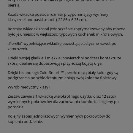
piersią.
Każda wkładka posiada rozmiar przypominający wymiary
klasycznej podpaski „maxi” ( 22.86 x 6.35 cm).
Rozmiar wkładek został jednocześnie zoptymalizowany aby można
było je umieścić w większości typowych kuchenek mikrofalowych.
„Perełki” wypełniające wkładkę pozostają elastyczne nawet po
zamrożeniu.
Dzięki swojej gładkiej i miękkiej powierzchni podczas kontaktu ze
skórą idealnie się dopasowują i przynoszą kojącą ulgę.
Dzięki technologii ColorSmart ™ perełki mają biały kolor gdy są
podgrzane a po schłodzeniu zmieniają swój kolor na fioletowy.
Wyrób medyczny klasy I
Zestaw zawiera 1 wkładkę wielokrotnego użytku oraz 12 sztuk
wymiennych pokrowców dla zachowania komfortu i higieny po
porodzie.
Kolejny zapas jednorazowych wymiennych pokrowców do
kupienia oddzielnie.