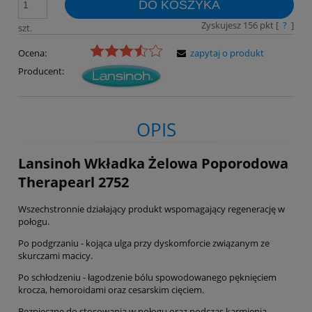
DO KOSZYKA
Zyskujesz
156
pkt [
?
]
szt.
Ocena:
zapytaj o produkt
Producent:
OPIS
Lansinoh Wkładka Żelowa Poporodowa
Therapearl 2752
Wszechstronnie działający produkt wspomagający regenerację w
połogu.
Po podgrzaniu - kojąca ulga przy dyskomforcie związanym ze
skurczami macicy.
Po schłodzeniu - łagodzenie bólu spowodowanego pęknięciem
krocza, hemoroidami oraz cesarskim cięciem.
Bezpieczne do stosowania w połogu oraz podczas karmienia