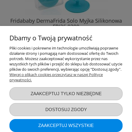
Fridababy DermaFrida Solo Myjka Silikonowa
FRI26 0300
Dbamy o Twoją prywatność
34,89 zł
Pliki cookies i pokrewne im technologie umożliwiają poprawne
działanie strony i pomagają nam dostosować ofertę do Twoich
DO KOSZYKA
potrzeb. Możesz zaakceptować wykorzystanie przez nas
wszystkich tych plików i przejść do sklepu lub dostosować użycie
plików do swoich preferencji, wybierając opcję "Dostosuj zgody".
Więcej o plikach cookies przeczytasz w naszej Polityce
prywatności.
Przydatne linki
ZAAKCEPTUJ TYLKO NIEZBĘDNE
Warunki zakupów
DOSTOSUJ ZGODY
Moje konto
ZAAKCEPTUJ WSZYSTKIE
Informacje o sklepie