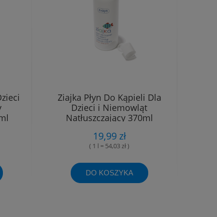
zieci
Ziajka Płyn Do Kąpieli Dla
y
Dzieci i Niemowląt
ml
Natłuszczający 370ml
19,99 zł
( 1 l = 54,03 zł )
DO KOSZYKA