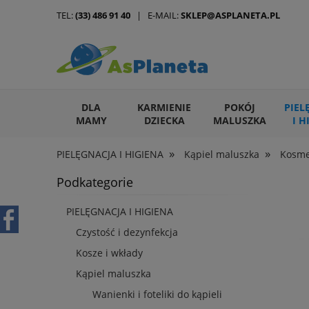
TEL:
(33) 486 91 40
| E-MAIL:
SKLEP@ASPLANETA.PL
DLA
KARMIENIE
POKÓJ
PIEL
MAMY
DZIECKA
MALUSZKA
I H
»
»
PIELĘGNACJA I HIGIENA
Kąpiel maluszka
Kosmet
ARTYKUŁY DLA ZWIERZĄT
Podkategorie
PIELĘGNACJA I HIGIENA
Czystość i dezynfekcja
Kosze i wkłady
Kąpiel maluszka
Wanienki i foteliki do kąpieli