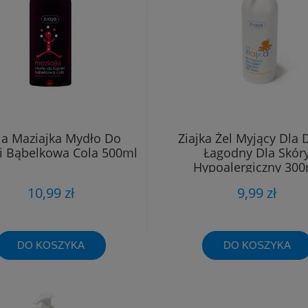
ja Maziajka Mydło Do
Ziajka Żel Myjący Dla D
li Bąbelkowa Cola 500ml
Łagodny Dla Skór
Hypoalergiczny 300
10,99 zł
9,99 zł
DO KOSZYKA
DO KOSZYKA