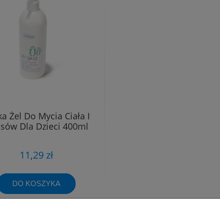
ka Żel Do Mycia Ciała I
sów Dla Dzieci 400ml
11,29 zł
DO KOSZYKA