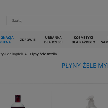
ĘGNACJA
UBRANKA
KOSMETYKI
ZDROWIE
IGIENA
DLA DZIECI
DLA KAŻDEGO
SA
»
yki do kąpieli
Płyny żele mydła
PŁYNY ŻELE M