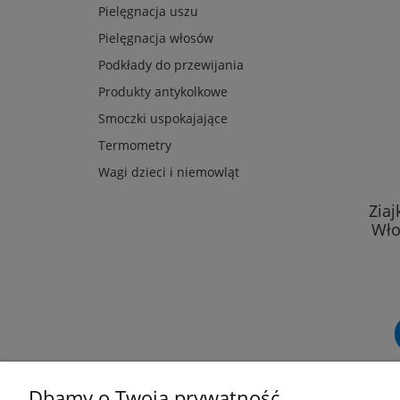
Pielęgnacja uszu
Pielęgnacja włosów
Podkłady do przewijania
Produkty antykolkowe
Smoczki uspokajające
Termometry
Wagi dzieci i niemowląt
Ziaj
Wło
Dbamy o Twoją prywatność