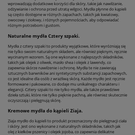
wprowadzają dodatkowe korzyści dla skóry, takie jak nawilżanie,
odżywianie i ochrona przed utratą wilgoci. Mydła płynne do kąpieli
są często dostępne w różnych zapachach, takich jak kwiatowy,
owocowy i ziołowy, i różnych pojemnościach, aby odpowiadać
różnym potrzebom i gustom.
Naturalne mydła Cztery szpaki.
Mydła z cztery szpaki to produkty wyjątkowe, które wyróżniają się
nie tylko swoim naturalnym składem, ale również pięknym, ręcznie
wycinanym wzorem. Są one wykonane z najlepszych składników,
takich jak olejek z oliwek, masło shea i olejek z lawendy, co
zapewnia skórze nawilżenie i ochronę. Mydła te nie zawierają
sztucznych barwników ani syntetycznych substancji zapachowych,
co jest idealne dla osób z wrażliwą skórą. Każde mydło jest ręcznie
formowane i pakowane, co dodaje mu unikalnego charakteru i
elegancji. Cztery szpaki to nie tylko mydła, ale także prawdziwe
dzieła sztuki, które nie tylko pięknie pachną, ale również skutecznie
oczyszczają i pielęgnują skórę.
Kremowe mydła do kąpieli Ziaja.
Ziaja mydło do kąpieli to produkt przeznaczony do pielęgnacji ciała
i skóry. Jest ono wykonane z naturalnych składników, takich jak
olej z kiełków pszenicy i olejek jojoba, co zapewnia delikatne