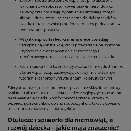
Śpiworki i beciki dostępne w Asplaneta.pl to akcesoria
wykonane z wysokogatunkowej, przyjemnej w dotyku
bawełny oraz posiadają wypełnienie z antyalergicznego
silikonu, dzięki czemu są bezpieczne dla delikatnej skóry
dziecka oraz zapewniają komfort termiczny podczas snu w
temperaturze pokojowej;
Wszystkie śpiworki i
beciki niemowlęce
posiadają
funkcjonalną konstrukcję, która przekłada się na wygodne
użytkowanie oraz zapewnienie bezpiecznego i
komfortowego otulenia, a także zabezpieczenia dziecka;
Beciki i śpiworki do łóżeczka czy wózka, które są dostępne w
ofercie Asplaneta.pl zachwycają ciekawymi, efektownymi
wzorami i różnorodnymi wariantami kolorystycznymi
Zdecydowanie się na proponowane przez nasz sklep internetowy
Asplaneta.pl akcesoria do spania to jeden z najlepszych sposobom
na zapewnienie dziecku komfortowych i przede wszystkim
bezpiecznych warunków do snu i odpoczynku, a także ułatwienie
rodzicom ich codziennych obowiązków.
Otulacze i śpiworki dla niemowląt, a
rozwój dziecka – jakie mają znaczenie?