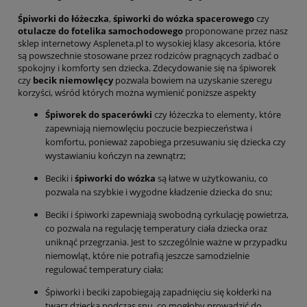
Śpiworki do łóżeczka
,
śpiworki do wózka spacerowego
czy
otulacze do fotelika samochodowego
proponowane przez nasz
sklep internetowy Aspleneta.pl to wysokiej klasy akcesoria, które
są powszechnie stosowane przez rodziców pragnących zadbać o
spokojny i komforty sen dziecka. Zdecydowanie się na śpiworek
czy
becik niemowlęcy
pozwala bowiem na uzyskanie szeregu
korzyści, wśród których można wymienić poniższe aspekty
Śpiworek do spacerówki
czy łóżeczka to elementy, które
zapewniają niemowlęciu poczucie bezpieczeństwa i
komfortu, ponieważ zapobiega przesuwaniu się dziecka czy
wystawianiu kończyn na zewnątrz;
Beciki i
śpiworki do wózka
są łatwe w użytkowaniu, co
pozwala na szybkie i wygodne kładzenie dziecka do snu;
Beciki i śpiworki zapewniają swobodną cyrkulację powietrza,
co pozwala na regulację temperatury ciała dziecka oraz
uniknąć przegrzania. Jest to szczególnie ważne w przypadku
niemowląt, które nie potrafią jeszcze samodzielnie
regulować temperatury ciała;
Śpiworki i beciki zapobiegają zapadnięciu się kołderki na
twarz dziecka podczas snu, co mogłoby prowadzić do