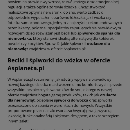
bowiem na prawidłowy wzrost, rozwój mózgu oraz emocjonalnej
regulacji, a także ogólne zdrowie dziecka. Chcąc stworzyć
maluszkowi optymalne warunki do snu, warto zadbać o
odpowiednie wyposażenie zarówno łóżeczka, jak i wózka czy
fotelika samochodowego. Jednym z najczęściej rekomendowanych
przez lekarzy, położne i specjalistów zajmujących się prawidłowym
rozwojem dzieci rozwiązań jest becik lub
śpiworek do spania dla
niemowlaka,
który stanowi idealną alternatywę dla kołderek,
pościeli czy kocyków. Sprawdź, jakie śpiworki i
otulacze dla
niemowląt
znajdziesz w ofercie Asplaneta.pl!
Beciki i śpiworki do wózka w ofercie
Asplaneta.pl
W Asplaneta.pl rozumiemy, jak istotny wpływ na prawidłowy
rozwój każdego dziecka ma stworzeniu mu komfortowych i przede
wszystkim bezpiecznych warunków do snu, dlatego w naszej
ofercie znajdziesz bogatą gamę produktów, takich jak
otulacze
dla niemowląt
, ocieplane
śpiworki do wózka
oraz śpiworki
przeznaczone do spania w warunkach domowych. Wszystkie
proponowane przez nas akcesoria zachwycają swoją wysoką
jakością, funkcjonalnością i pięknym designem, a także szeregiem
innym zalet: