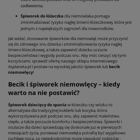
zadławienia;
Śpiworek do łóżeczka
dla niemowlaka pomaga
zminimalizować ryzyko nagłej śmierci łóżeczkowej, które jest
jednym z największych zagrożeń dla noworodków.
Jak widać, stosowanie śpiworków dla niemowląt może przyczynić
się do zdrowego snu dziecka i zminimalizowania ryzyka nagłej
śmierci łóżeczkowej, a także zapewnić dziecku uczucie
bezpieczeństwa i wygody podczas snu. Aby móc cieszyć się tymi
korzyściami, sprawdź ofertę naszego sklepu internetowego
Asplaneta.pl i postaw na wysokiej jakości śpiworek lub
becik
niemowlęcy
!
Becik i śpiworek niemowlęcy – kiedy
warto na nie postawić?
Śpiworek dziecięcy do spania
w łóżeczku czy wózku to
alternatywa dla tradycyjnej kołderki lub kocyka, która
wykorzystywana jest podczas snu, aby zapewnić maleństwu
ciepło, a także poczucie komfortu i bezpieczeństwa. Śpiworki i
otulacze dla dzieci sprawdzają się doskonale już w pierwszych
miesiącach życia, ponieważ niemowlęta potrafią być wyjątkowo
ruchliwe nocą, co niejednokrotnie może niepokoić rodziców -