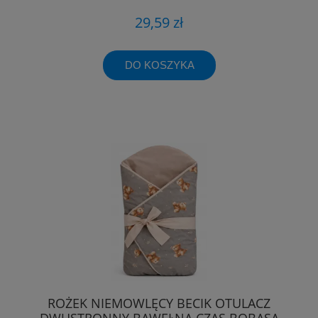
29,59 zł
DO KOSZYKA
ROŻEK NIEMOWLĘCY BECIK OTULACZ
DWUSTRONNY BAWEŁNA CZAS BOBASA