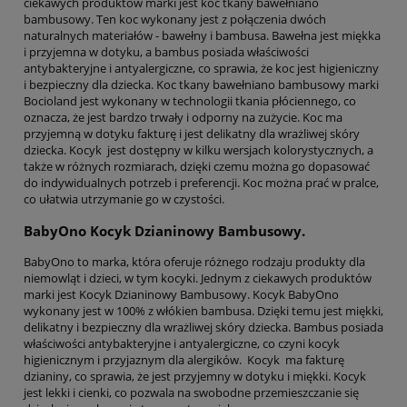
ciekawych produktów marki jest koc tkany bawełniano
bambusowy. Ten koc wykonany jest z połączenia dwóch
naturalnych materiałów - bawełny i bambusa. Bawełna jest miękka
i przyjemna w dotyku, a bambus posiada właściwości
antybakteryjne i antyalergiczne, co sprawia, że koc jest higieniczny
i bezpieczny dla dziecka. Koc tkany bawełniano bambusowy marki
Bocioland jest wykonany w technologii tkania płóciennego, co
oznacza, że jest bardzo trwały i odporny na zużycie. Koc ma
przyjemną w dotyku fakturę i jest delikatny dla wrażliwej skóry
dziecka. Kocyk jest dostępny w kilku wersjach kolorystycznych, a
także w różnych rozmiarach, dzięki czemu można go dopasować
do indywidualnych potrzeb i preferencji. Koc można prać w pralce,
co ułatwia utrzymanie go w czystości.
BabyOno Kocyk Dzianinowy Bambusowy.
BabyOno to marka, która oferuje różnego rodzaju produkty dla
niemowląt i dzieci, w tym kocyki. Jednym z ciekawych produktów
marki jest Kocyk Dzianinowy Bambusowy. Kocyk BabyOno
wykonany jest w 100% z włókien bambusa. Dzięki temu jest miękki,
delikatny i bezpieczny dla wrażliwej skóry dziecka. Bambus posiada
właściwości antybakteryjne i antyalergiczne, co czyni kocyk
higienicznym i przyjaznym dla alergików. Kocyk ma fakturę
dzianiny, co sprawia, że jest przyjemny w dotyku i miękki. Kocyk
jest lekki i cienki, co pozwala na swobodne przemieszczanie się