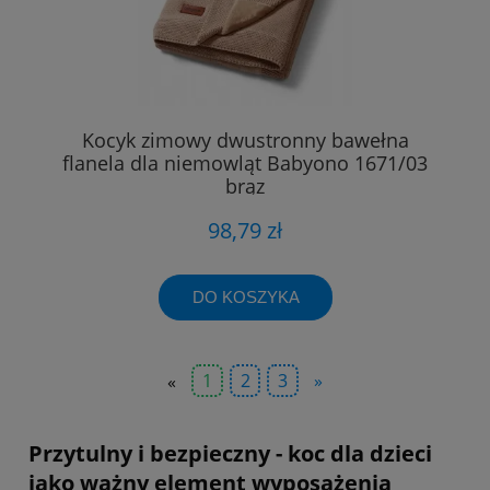
Kocyk zimowy dwustronny bawełna
flanela dla niemowląt Babyono 1671/03
brąz
98,79 zł
DO KOSZYKA
«
1
2
3
»
Przytulny i bezpieczny - koc dla dzieci
jako ważny element wyposażenia