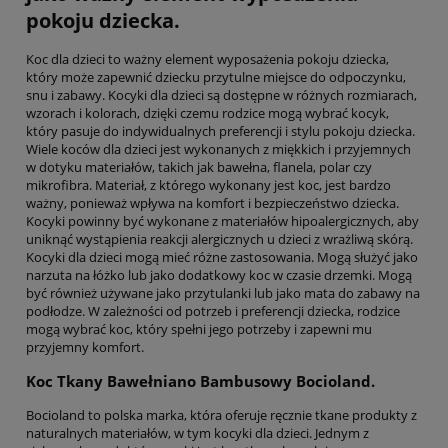
pokoju dziecka.
Koc dla dzieci to ważny element wyposażenia pokoju dziecka,
który może zapewnić dziecku przytulne miejsce do odpoczynku,
snu i zabawy. Kocyki dla dzieci są dostępne w różnych rozmiarach,
wzorach i kolorach, dzięki czemu rodzice mogą wybrać kocyk,
który pasuje do indywidualnych preferencji i stylu pokoju dziecka.
Wiele koców dla dzieci jest wykonanych z miękkich i przyjemnych
w dotyku materiałów, takich jak bawełna, flanela, polar czy
mikrofibra. Materiał, z którego wykonany jest koc, jest bardzo
ważny, ponieważ wpływa na komfort i bezpieczeństwo dziecka.
Kocyki powinny być wykonane z materiałów hipoalergicznych, aby
uniknąć wystąpienia reakcji alergicznych u dzieci z wrażliwą skórą.
Kocyki dla dzieci mogą mieć różne zastosowania. Mogą służyć jako
narzuta na łóżko lub jako dodatkowy koc w czasie drzemki. Mogą
być również używane jako przytulanki lub jako mata do zabawy na
podłodze. W zależności od potrzeb i preferencji dziecka, rodzice
mogą wybrać koc, który spełni jego potrzeby i zapewni mu
przyjemny komfort.
Koc Tkany Bawełniano Bambusowy Bocioland.
Bocioland to polska marka, która oferuje ręcznie tkane produkty z
naturalnych materiałów, w tym kocyki dla dzieci. Jednym z