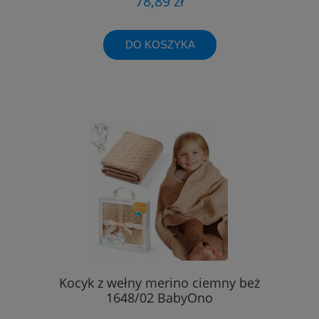
78,89 zł
DO KOSZYKA
Kocyk z wełny merino ciemny beż
1648/02 BabyOno