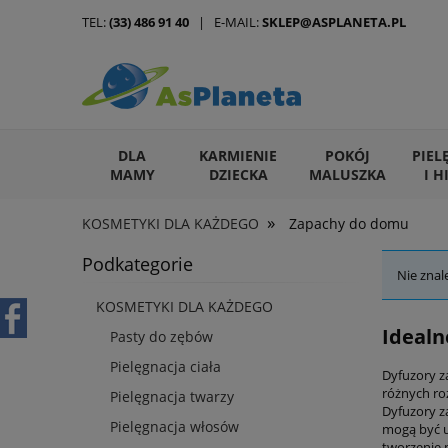
TEL:
(33) 486 91 40
| E-MAIL:
SKLEP@ASPLANETA.PL
DLA
KARMIENIE
POKÓJ
PIEL
MAMY
DZIECKA
MALUSZKA
I H
»
KOSMETYKI DLA KAŻDEGO
Zapachy do domu
ARTYKUŁY DLA ZWIERZĄT
Podkategorie
Nie znal
KOSMETYKI DLA KAŻDEGO
Idealn
Pasty do zębów
Pielęgnacja ciała
Dyfuzory z
różnych ro
Pielęgnacja twarzy
Dyfuzory z
Pielęgnacja włosów
mogą być u
tworzenie 