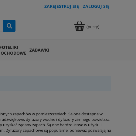
ZAREJESTRUJ SIĘ
ZALOGUJ SIĘ
(pusty)
FOTELIKI
ZABAWKI
MOCHODOWE
bionych zapachów w pomieszczeniach. Są one dostępne w
 ultradźwiękowe, dyfuzory wodne i dyfuzory zimnego powietrza.
y uzyskać żądany zapach. Są one bardzo łatwe w użyciu i
em. Dyfuzory zapachowe są popularne, ponieważ pozwalają na