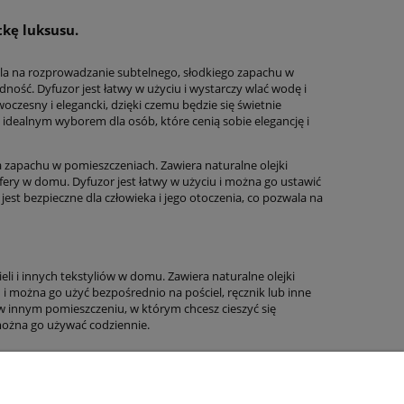
kę luksusu.
ala na rozprowadzanie subtelnego, słodkiego zapachu w
ność. Dyfuzor jest łatwy w użyciu i wystarczy wlać wodę i
oczesny i elegancki, dzięki czemu będzie się świetnie
dealnym wyborem dla osób, które cenią sobie elegancję i
zapachu w pomieszczeniach. Zawiera naturalne olejki
fery w domu. Dyfuzor jest łatwy w użyciu i można go ustawić
est bezpieczne dla człowieka i jego otoczenia, co pozwala na
 i innych tekstyliów w domu. Zawiera naturalne olejki
 i można go użyć bezpośrednio na pościel, ręcznik lub inne
 w innym pomieszczeniu, w którym chcesz cieszyć się
można go używać codziennie.