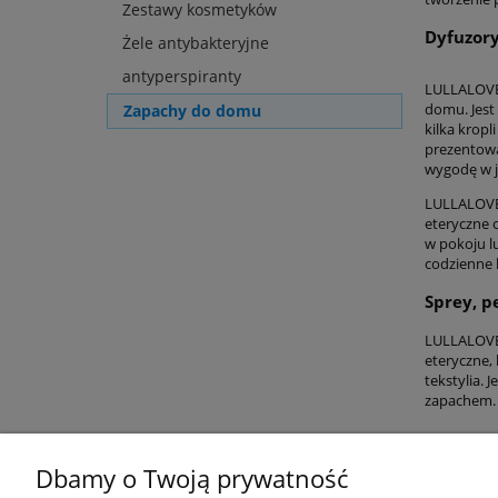
Zestawy kosmetyków
Dyfuzory
Żele antybakteryjne
antyperspiranty
LULLALOVE 
domu. Jest
Zapachy do domu
kilka kropl
prezentowa
wygodę w 
LULLALOVE 
eteryczne 
w pokoju l
codzienne 
Sprey, p
LULLALOVE 
eteryczne,
tekstylia.
zapachem. 
Dbamy o Twoją prywatność