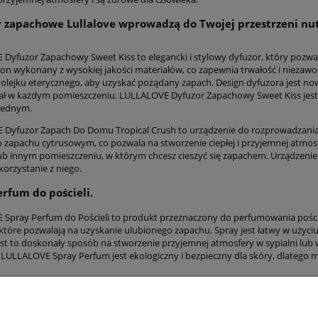
 zapachowe Lullalove wprowadzą do Twojej przestrzeni nut
Dyfuzor Zapachowy Sweet Kiss to elegancki i stylowy dyfuzor, który pozw
 on wykonany z wysokiej jakości materiałów, co zapewnia trwałość i niezawod
i olejku eterycznego, aby uzyskać pożądany zapach. Design dyfuzora jest now
ł w każdym pomieszczeniu. LULLALOVE Dyfuzor Zapachowy Sweet Kiss jest i
jednym.
Dyfuzor Zapach Do Domu Tropical Crush to urządzenie do rozprowadzania 
o zapachu cytrusowym, co pozwala na stworzenie ciepłej i przyjemnej atmos
ub innym pomieszczeniu, w którym chcesz cieszyć się zapachem. Urządzenie j
korzystanie z niego.
erfum do pościeli.
Spray Perfum do Pościeli to produkt przeznaczony do perfumowania pościeli
 które pozwalają na uzyskanie ulubionego zapachu. Spray jest łatwy w użyciu
 Jest to doskonały sposób na stworzenie przyjemnej atmosfery w sypialni lub
LULLALOVE Spray Perfum jest ekologiczny i bezpieczny dla skóry, dlatego 