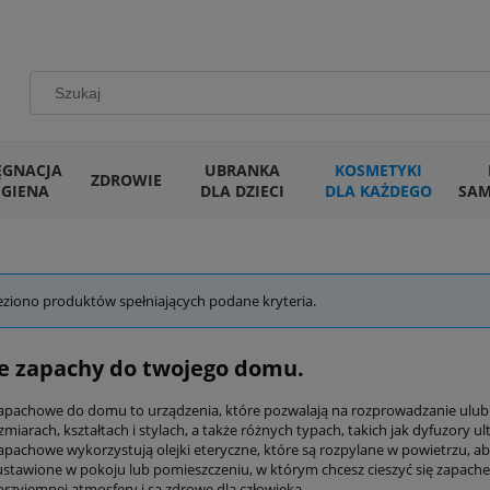
ĘGNACJA
UBRANKA
KOSMETYKI
ZDROWIE
IGIENA
DLA DZIECI
DLA KAŻDEGO
SA
eziono produktów spełniających podane kryteria.
e zapachy do twojego domu.
apachowe do domu to urządzenia, które pozwalają na rozprowadzanie ulu
zmiarach, kształtach i stylach, a także różnych typach, takich jak dyfuzory
apachowe wykorzystują olejki eteryczne, które są rozpylane w powietrzu, ab
stawione w pokoju lub pomieszczeniu, w którym chcesz cieszyć się zapach
przyjemnej atmosfery i są zdrowe dla człowieka.