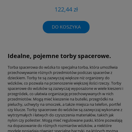
122,44 zł
DO KOSZYKA
Idealne, pojemne torby spacerowe.
Torba spacerowa do wózka to specjalna torba, która umożliwia
przechowywanie różnych przedmiotów podczas spacerów z
dzieckiem. Torby te są zazwyczaj większe niż organizery do
wózków, co pozwala na przenoszenie większej ilości rzeczy. Torby
spacerowe do wózków są zazwyczaj wyposażone w wiele kieszeni i
przegródek, co ułatwia organizację przechowywanych w nich
przedmiotów. Mogą mieć kieszenie na butelki, przegródki na
pieluchy, uchwyty na smoczek, a także miejsca na telefon, portfel
czy klucze. Torby spacerowe do wózków są zazwyczaj wykonane z
wytrzymałych i łatwych do czyszczenia materiałów, takich jak
nylon czy poliester. Mogą mieć regulowane paski, które pozwalają
na dopasowanie do różnych rozmiarów wózków, a niektóre
modele posiadają również specjalne haczyki, na których można