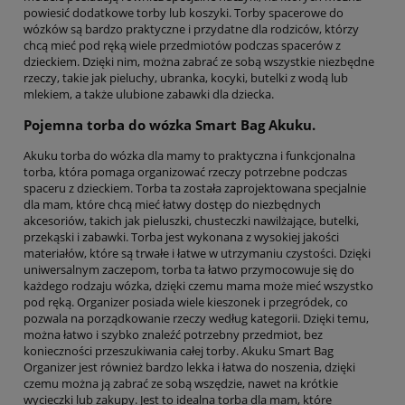
powiesić dodatkowe torby lub koszyki. Torby spacerowe do
wózków są bardzo praktyczne i przydatne dla rodziców, którzy
chcą mieć pod ręką wiele przedmiotów podczas spacerów z
dzieckiem. Dzięki nim, można zabrać ze sobą wszystkie niezbędne
rzeczy, takie jak pieluchy, ubranka, kocyki, butelki z wodą lub
mlekiem, a także ulubione zabawki dla dziecka.
Pojemna torba do wózka Smart Bag Akuku.
Akuku torba do wózka dla mamy to praktyczna i funkcjonalna
torba, która pomaga organizować rzeczy potrzebne podczas
spaceru z dzieckiem. Torba ta została zaprojektowana specjalnie
dla mam, które chcą mieć łatwy dostęp do niezbędnych
akcesoriów, takich jak pieluszki, chusteczki nawilżające, butelki,
przekąski i zabawki. Torba jest wykonana z wysokiej jakości
materiałów, które są trwałe i łatwe w utrzymaniu czystości. Dzięki
uniwersalnym zaczepom, torba ta łatwo przymocowuje się do
każdego rodzaju wózka, dzięki czemu mama może mieć wszystko
pod ręką. Organizer posiada wiele kieszonek i przegródek, co
pozwala na porządkowanie rzeczy według kategorii. Dzięki temu,
można łatwo i szybko znaleźć potrzebny przedmiot, bez
konieczności przeszukiwania całej torby. Akuku Smart Bag
Organizer jest również bardzo lekka i łatwa do noszenia, dzięki
czemu można ją zabrać ze sobą wszędzie, nawet na krótkie
wycieczki lub zakupy. Jest to idealna torba dla mam, które