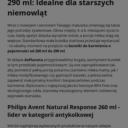
290 ml: Idealne dla starszych
niemowląt
Wraz z rozwojem i wzrostem Twojego maluszka zmieniają się także
jego potrzeby żywieniowe. Okres między 4. a 6. miesiącem życia to
czas, kiedy apetyt dziecka wyraźnie rośnie, a porcje mleka stają się
większe. Standardowa mała butelka startowa przestaje wystarczać
- to idealny moment na przejście na
butelki do karmienia o
pojemności od 200 ml do 290 ml
.
W sklepie
AsPlaneta
przygotowaliśmy bogaty asortyment butelek
w tym przedziale pojemnościowym. Są one zaprojektowane tak,
aby pomieścić pełną porcję pokarmu (zarówno mleka mamy, jak i
mleka modyfikowanego czy gęstszych kaszek), a jednocześnie
zapewnić maksymalny komfort i bezpieczeństwo podczas
karmienia. Wykonane z najwyższej jakości tworzyw BPA Free oraz
ekologicznego szkła, stanowią niezastąpiony element codziennej
wyprawki starszaka.
Philips Avent Natural Response 260 ml -
lider w kategorii antykolkowej
Wśród najchętniej wybieranych produktów w naszym sklepie