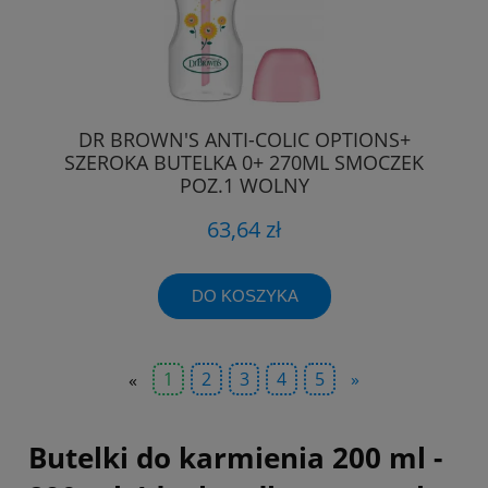
DR BROWN'S ANTI-COLIC OPTIONS+
SZEROKA BUTELKA 0+ 270ML SMOCZEK
POZ.1 WOLNY
63,64 zł
DO KOSZYKA
«
1
2
3
4
5
»
Butelki do karmienia 200 ml -