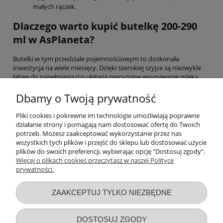
małych rączek.
Dlaczego warto kupić butelkę 200-290
ml w AsPlaneta?
Butelki w tym przedziale pojemnościowym to doskonała
inwestycja na wiele miesięcy. Dzięki szerokiej szyjce są niezwykle
łatwe do napełniania (co ułatwia precyzyjne wsypywanie mleka
modyfikowanego) oraz proste w czyszczeniu - większość z nich bez
przeszkód można myć w zmywarce oraz poddawać sterylizacji w
Dbamy o Twoją prywatność
urządzeniach parowych. Wyraźna, trwała skala pojemności
pozwala precyzyjnie kontrolować, ile pokarmu zjadł Twój mały
Pliki cookies i pokrewne im technologie umożliwiają poprawne
smakosz.
działanie strony i pomagają nam dostosować ofertę do Twoich
potrzeb. Możesz zaakceptować wykorzystanie przez nas
Odkryj pełną ofertę
AsPlaneta
i wybierz butelkę o pojemności 260
wszystkich tych plików i przejść do sklepu lub dostosować użycie
ml, która zapewni Twojemu rosnącemu dziecku radosne, spokojne
plików do swoich preferencji, wybierając opcję "Dostosuj zgody".
i w pełni bezpieczne posiłki każdego dnia!
Więcej o plikach cookies przeczytasz w naszej Polityce
prywatności.
Przydatne linki
ZAAKCEPTUJ TYLKO NIEZBĘDNE
Warunki zakupów
DOSTOSUJ ZGODY