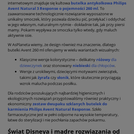
internetowym znajduje się kultowa
butelka antykolkowa Philips
Avent Natural 3 Response o pojemności 260 ml
. To
zaawansowane technologicznie rozwiązanie wyposażone w
unikalny smoczek, który pozwala dziecku pić, przełykać i oddychać
w jego własnym, naturalnym rytmie - dokładnie tak, jak przy piersi
mamy. Pokarm wypływa ze smoczka tylko wtedy, gdy maluch
aktywnie ssie.
W AsPlaneta wiemy, że design również ma znaczenie, dlatego
butelki Avent 260 ml oferujemy w wielu wariantach wizualnych:
Klasyczne wersje kolorystyczne – delikatny
różowy
dla
dziewczynek
oraz stonowany
niebieski
dla chłopców
.
Wersje z urokliwymi, dziecięcymi motywami zwierzątek,
takimi jak
żyrafa
czy
słonik
, które skutecznie przyciągają
wzrok malucha podczas posiłku.
Dla rodziców poszukujących najbardziej higienicznych i
ekologicznych rozwiązań przygotowaliśmy również praktyczny i
ekonomiczny
zestaw dwupaku szklanych butelek do
karmienia Philips Avent Natural Response
. Szkło
farmaceutyczne jest w pełni odporne na wysokie temperatury,
łatwe do sterylizacji i nie pochłania zapachów pokarmu.
Świat Disneya i mądre rozwiązania od