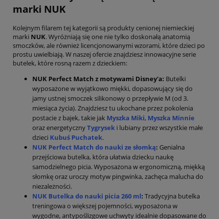
marki NUK
Kolejnym filarem tej kategorii są produkty cenionej niemieckiej
marki
NUK
. Wyróżniają się one nie tylko doskonałą anatomią
smoczków, ale również licencjonowanymi wzorami, które dzieci po
prostu uwielbiają. W naszej ofercie znajdziesz innowacyjne serie
butelek, które rosną razem z dzieckiem:
NUK Perfect Match z motywami Disney'a:
Butelki
wyposażone w wyjątkowo miękki, dopasowujący się do
jamy ustnej smoczek silikonowy o przepływie M (od 3.
miesiąca życia). Znajdziesz tu ukochane przez pokolenia
postacie z bajek, takie jak
Myszka Miki
,
Myszka Minnie
oraz energetyczny
Tygrysek
i lubiany przez wszystkie małe
dzieci
Kubuś Puchatek
.
NUK Perfect Match do nauki ze słomką
:
Genialna
przejściowa butelka, która ułatwia dziecku naukę
samodzielnego picia. Wyposażona w ergonomiczną, miękką
słomkę oraz uroczy motyw pingwinka, zachęca malucha do
niezależności.
NUK Butelka do nauki picia 260 ml
:
Tradycyjna butelka
treningowa o większej pojemności, wyposażona w
wygodne, antypoślizgowe uchwyty idealnie dopasowane do