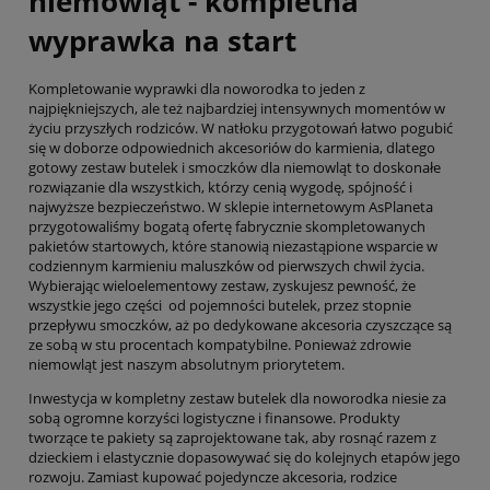
niemowląt - kompletna
wyprawka na start
Kompletowanie wyprawki dla noworodka to jeden z
najpiękniejszych, ale też najbardziej intensywnych momentów w
życiu przyszłych rodziców. W natłoku przygotowań łatwo pogubić
się w doborze odpowiednich akcesoriów do karmienia, dlatego
gotowy zestaw butelek i smoczków dla niemowląt to doskonałe
rozwiązanie dla wszystkich, którzy cenią wygodę, spójność i
najwyższe bezpieczeństwo. W sklepie internetowym AsPlaneta
przygotowaliśmy bogatą ofertę fabrycznie skompletowanych
pakietów startowych, które stanowią niezastąpione wsparcie w
codziennym karmieniu maluszków od pierwszych chwil życia.
Wybierając wieloelementowy zestaw, zyskujesz pewność, że
wszystkie jego części od pojemności butelek, przez stopnie
przepływu smoczków, aż po dedykowane akcesoria czyszczące są
ze sobą w stu procentach kompatybilne. Ponieważ zdrowie
niemowląt jest naszym absolutnym priorytetem.
Inwestycja w kompletny zestaw butelek dla noworodka niesie za
sobą ogromne korzyści logistyczne i finansowe. Produkty
tworzące te pakiety są zaprojektowane tak, aby rosnąć razem z
dzieckiem i elastycznie dopasowywać się do kolejnych etapów jego
rozwoju. Zamiast kupować pojedyncze akcesoria, rodzice