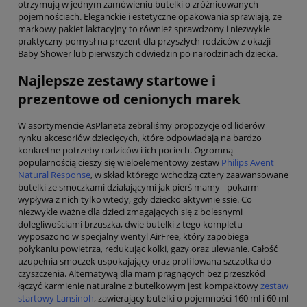
otrzymują w jednym zamówieniu butelki o zróżnicowanych
pojemnościach. Eleganckie i estetyczne opakowania sprawiają, że
markowy pakiet laktacyjny to również sprawdzony i niezwykle
praktyczny pomysł na prezent dla przyszłych rodziców z okazji
Baby Shower lub pierwszych odwiedzin po narodzinach dziecka.
Najlepsze zestawy startowe i
prezentowe od cenionych marek
W asortymencie AsPlaneta zebraliśmy propozycje od liderów
rynku akcesoriów dziecięcych, które odpowiadają na bardzo
konkretne potrzeby rodziców i ich pociech. Ogromną
popularnością cieszy się wieloelementowy zestaw
Philips Avent
Natural Response
, w skład którego wchodzą cztery zaawansowane
butelki ze smoczkami działającymi jak pierś mamy - pokarm
wypływa z nich tylko wtedy, gdy dziecko aktywnie ssie. Co
niezwykle ważne dla dzieci zmagających się z bolesnymi
dolegliwościami brzuszka, dwie butelki z tego kompletu
wyposażono w specjalny wentyl AirFree, który zapobiega
połykaniu powietrza, redukując kolki, gazy oraz ulewanie. Całość
uzupełnia smoczek uspokajający oraz profilowana szczotka do
czyszczenia. Alternatywą dla mam pragnących bez przeszkód
łączyć karmienie naturalne z butelkowym jest kompaktowy
zestaw
startowy Lansinoh
, zawierający butelki o pojemności 160 ml i 60 ml