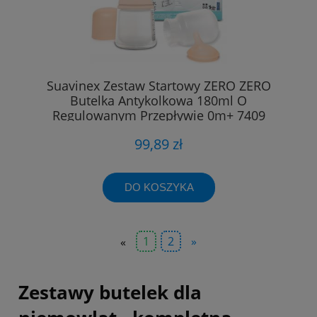
Suavinex Zestaw Startowy ZERO ZERO
Butelka Antykolkowa 180ml O
Regulowanym Przepływie 0m+ 7409
99,89 zł
DO KOSZYKA
«
1
2
»
Zestawy butelek dla