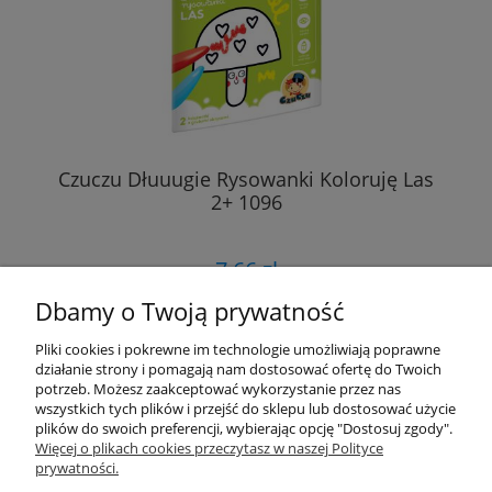
Czuczu Dłuuugie Rysowanki Koloruję Las
2+ 1096
7,66 zł
Dbamy o Twoją prywatność
DO KOSZYKA
Pliki cookies i pokrewne im technologie umożliwiają poprawne
działanie strony i pomagają nam dostosować ofertę do Twoich
potrzeb. Możesz zaakceptować wykorzystanie przez nas
wszystkich tych plików i przejść do sklepu lub dostosować użycie
«
1
2
»
plików do swoich preferencji, wybierając opcję "Dostosuj zgody".
Więcej o plikach cookies przeczytasz w naszej Polityce
prywatności.
Przydatne linki