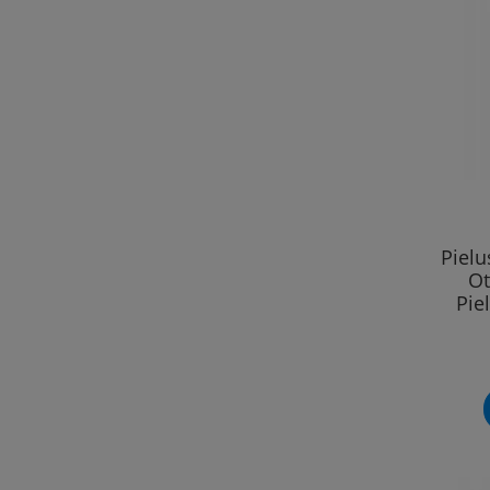
Piel
Ot
Pie