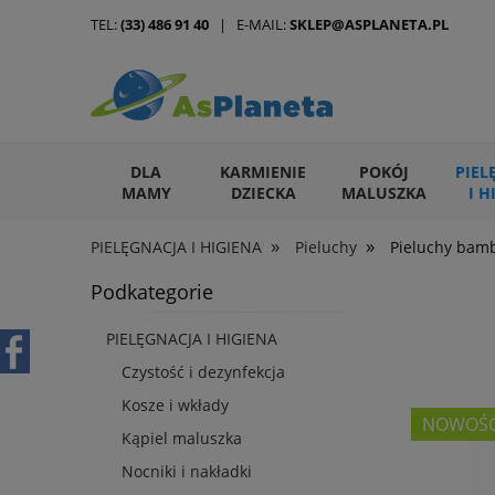
TEL:
(33) 486 91 40
| E-MAIL:
SKLEP@ASPLANETA.PL
DLA
KARMIENIE
POKÓJ
PIEL
MAMY
DZIECKA
MALUSZKA
I H
»
»
PIELĘGNACJA I HIGIENA
Pieluchy
Pieluchy bam
ARTYKUŁY DLA ZWIERZĄT
Podkategorie
PIELĘGNACJA I HIGIENA
Czystość i dezynfekcja
Kosze i wkłady
NOWOŚ
Kąpiel maluszka
Nocniki i nakładki