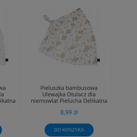
wa
Pieluszka bambusowa
la
Ulewajka Otulacz dla
ikatna
niemowląt Pielucha Delikatna
40x40
8,99 zł
DO KOSZYKA