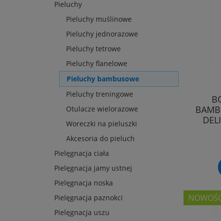
Pieluchy
Pieluchy muślinowe
Pieluchy jednorazowe
Pieluchy tetrowe
Pieluchy flanelowe
Pieluchy bambusowe
Pieluchy treningowe
B
BAMBU
Otulacze wielorazowe
DEL
Woreczki na pieluszki
Akcesoria do pieluch
Pielęgnacja ciała
Pielęgnacja jamy ustnej
Pielęgnacja noska
NOWOŚ
Pielęgnacja paznokci
Pielęgnacja uszu