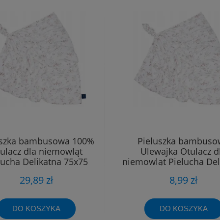
uszka bambusowa 100%
Pieluszka bambuso
ulacz dla niemowląt
Ulewajka Otulacz d
lucha Delikatna 75x75
niemowląt Pielucha Del
40x40
29,89 zł
8,99 zł
DO KOSZYKA
DO KOSZYKA