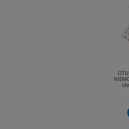
OTU
NIEMO
id