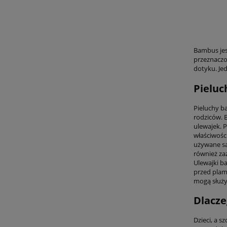
Bambus jes
przeznaczon
dotyku. Je
Pieluc
Pieluchy b
rodziców. B
ulewajek. 
właściwośc
używane sa
również za
Ulewajki b
przed plam
mogą służyć
Dlacze
Dzieci, a s