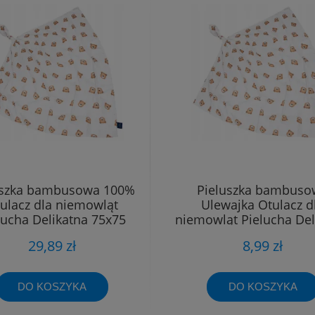
uszka bambusowa 100%
Pieluszka bambuso
ulacz dla niemowląt
Ulewajka Otulacz d
lucha Delikatna 75x75
niemowląt Pielucha Del
40x40
29,89 zł
8,99 zł
DO KOSZYKA
DO KOSZYKA