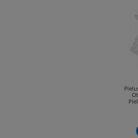
Piel
Ot
Pie