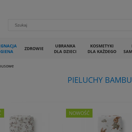
ĘGNACJA
UBRANKA
KOSMETYKI
ZDROWIE
IGIENA
DLA DZIECI
DLA KAŻDEGO
SA
busowe
PIELUCHY BAMB
Ć
NOWOŚĆ