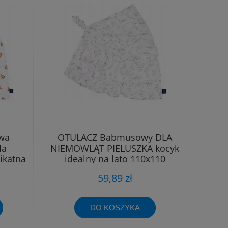
wa
OTULACZ Babmusowy DLA
la
NIEMOWLĄT PIELUSZKA kocyk
ikatna
idealny na lato 110x110
59,89 zł
DO KOSZYKA