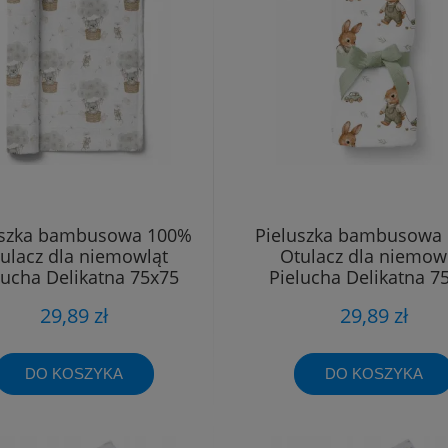
uszka bambusowa 100%
Pieluszka bambusowa
ulacz dla niemowląt
Otulacz dla niemow
lucha Delikatna 75x75
Pielucha Delikatna 7
29,89 zł
29,89 zł
DO KOSZYKA
DO KOSZYKA