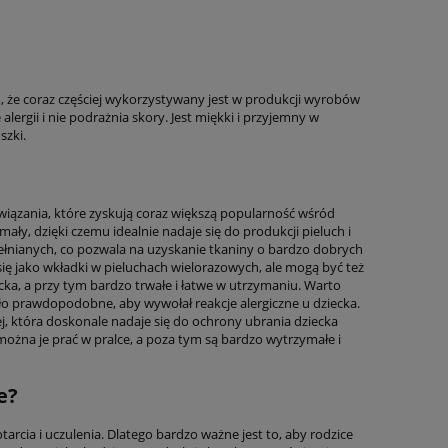
, że coraz częściej wykorzystywany jest w produkcji wyrobów
lergii i nie podrażnia skory. Jest miękki i przyjemny w
szki.
związania, które zyskują coraz większą popularność wśród
ały, dzięki czemu idealnie nadaje się do produkcji pieluch i
nianych, co pozwala na uzyskanie tkaniny o bardzo dobrych
ę jako wkładki w pieluchach wielorazowych, ale mogą być też
cka, a przy tym bardzo trwałe i łatwe w utrzymaniu. Warto
ło prawdopodobne, aby wywołał reakcje alergiczne u dziecka.
, która doskonale nadaje się do ochrony ubrania dziecka
ożna je prać w pralce, a poza tym są bardzo wytrzymałe i
e?
arcia i uczulenia. Dlatego bardzo ważne jest to, aby rodzice