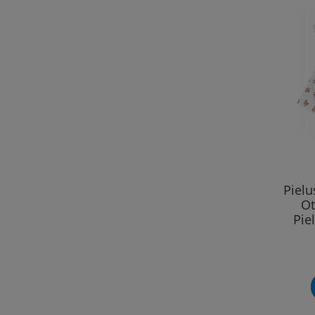
Piel
Ot
Pie