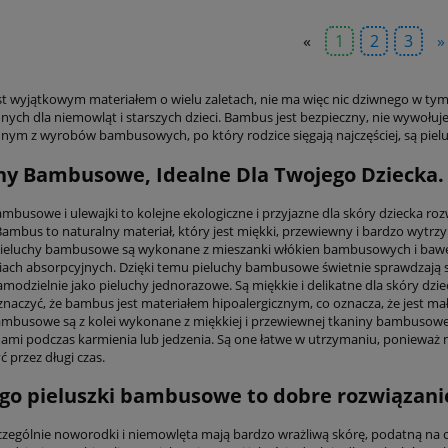
«
1
2
3
»
t wyjątkowym materiałem o wielu zaletach, nie ma więc nic dziwnego w tym
ych dla niemowląt i starszych dzieci. Bambus jest bezpieczny, nie wywołuje a
dnym z wyrobów bambusowych, po który rodzice sięgają najczęściej, są pielu
hy Bambusowe, Idealne Dla Twojego Dziecka.
ambusowe i ulewajki to kolejne ekologiczne i przyjazne dla skóry dziecka ro
ambus to naturalny materiał, który jest miękki, przewiewny i bardzo wytrzym
Pieluchy bambusowe są wykonane z mieszanki włókien bambusowych i baweł
iach absorpcyjnych. Dzięki temu pieluchy bambusowe świetnie sprawdzają si
modzielnie jako pieluchy jednorazowe. Są miękkie i delikatne dla skóry dzie
znaczyć, że bambus jest materiałem hipoalergicznym, co oznacza, że jest ma
ambusowe są z kolei wykonane z miękkiej i przewiewnej tkaniny bambusowej
ami podczas karmienia lub jedzenia. Są one łatwe w utrzymaniu, ponieważ m
 przez długi czas.
go pieluszki bambusowe to dobre rozwiązani
zczególnie noworodki i niemowlęta mają bardzo wrażliwą skórę, podatną na ot