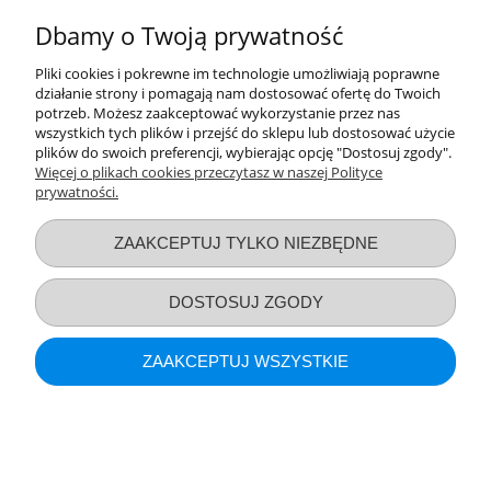
POKAŻ PEŁNĄ WERSJĘ STRONY
Dbamy o Twoją prywatność
Sklep internetowy Shoper.pl
Pliki cookies i pokrewne im technologie umożliwiają poprawne
działanie strony i pomagają nam dostosować ofertę do Twoich
potrzeb. Możesz zaakceptować wykorzystanie przez nas
wszystkich tych plików i przejść do sklepu lub dostosować użycie
plików do swoich preferencji, wybierając opcję "Dostosuj zgody".
Więcej o plikach cookies przeczytasz w naszej Polityce
prywatności.
ZAAKCEPTUJ TYLKO NIEZBĘDNE
DOSTOSUJ ZGODY
ZAAKCEPTUJ WSZYSTKIE