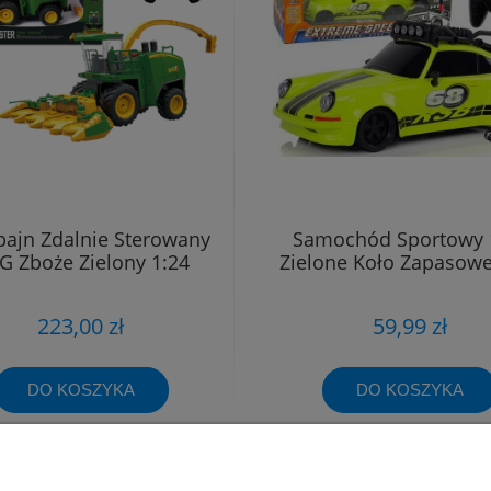
ajn Zdalnie Sterowany
Samochód Sportowy 
G Zboże Zielony 1:24
Zielone Koło Zapasowe
223,00 zł
59,99 zł
DO KOSZYKA
DO KOSZYKA