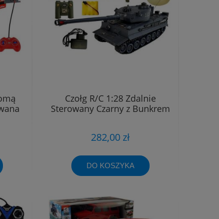
homą
Czołg R/C 1:28 Zdalnie
owana
Sterowany Czarny z Bunkrem
282,00 zł
DO KOSZYKA