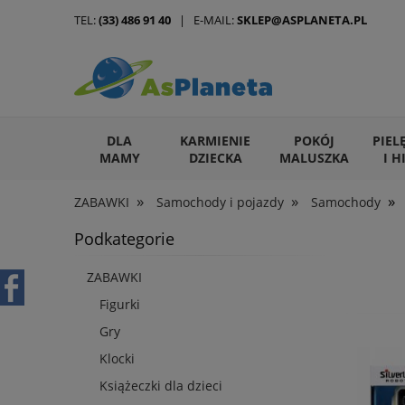
TEL:
(33) 486 91 40
| E-MAIL:
SKLEP@ASPLANETA.PL
DLA
KARMIENIE
POKÓJ
PIEL
MAMY
DZIECKA
MALUSZKA
I H
»
»
»
ZABAWKI
Samochody i pojazdy
Samochody
ARTYKUŁY DLA ZWIERZĄT
Podkategorie
ZABAWKI
Figurki
Gry
Klocki
Książeczki dla dzieci