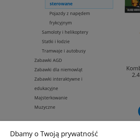
sterowane
Pojazdy z napędem
frykcyjnym
Samoloty i helikoptery
Statki i łodzie
Tramwaje i autobusy
Zabawki AGD
Komb
Zabawki dla niemowląt
2.4
Zabawki interaktywne i
edukacyjne
Majsterkowanie
Muzyczne
Dbamy o Twoją prywatność