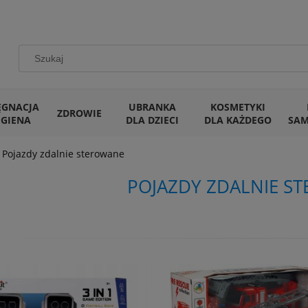
ĘGNACJA
UBRANKA
KOSMETYKI
ZDROWIE
IGIENA
DLA DZIECI
DLA KAŻDEGO
SA
Pojazdy zdalnie sterowane
POJAZDY ZDALNIE S