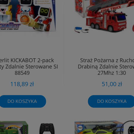
verlit KICKABOT 2-pack
Straż Pożarna z Ruc
y Zdalnie Sterowane SI
Drabiną Zdalnie Ster
88549
27Mhz 1:30
118,89 zł
51,00 zł
DO KOSZYKA
DO KOSZYKA