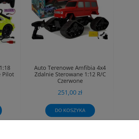
1:18
Auto Terenowe Amfibia 4x4
 Pilot
Zdalnie Sterowane 1:12 R/C
Czerwone
251,00 zł
DO KOSZYKA