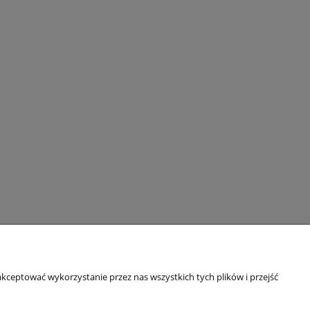
kceptować wykorzystanie przez nas wszystkich tych plików i przejść
Informacje o sklepie
O firmie