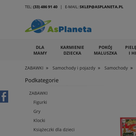
TEL:
(33) 486 91 40
| E-MAIL:
SKLEP@ASPLANETA.PL
DLA
KARMIENIE
POKÓJ
PIEL
MAMY
DZIECKA
MALUSZKA
I H
»
»
»
ZABAWKI
Samochody i pojazdy
Samochody
ARTYKUŁY DLA ZWIERZĄT
Podkategorie
ZABAWKI
Figurki
Gry
Klocki
Książeczki dla dzieci