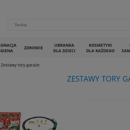
ĘGNACJA
UBRANKA
KOSMETYKI
ZDROWIE
IGIENA
DLA DZIECI
DLA KAŻDEGO
SA
Zestawy tory garaże
ZESTAWY TORY G