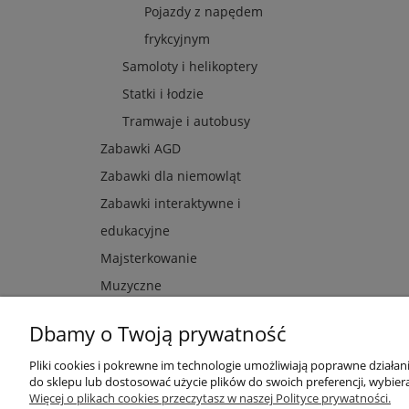
Pojazdy z napędem
frykcyjnym
Samoloty i helikoptery
Statki i łodzie
Tramwaje i autobusy
Zabawki AGD
Zabawki dla niemowląt
Zabawki interaktywne i
edukacyjne
Majsterkowanie
Muzyczne
Dbamy o Twoją prywatność
Pliki cookies i pokrewne im technologie umożliwiają poprawne działa
Przydatne linki
Warunki z
do sklepu lub dostosować użycie plików do swoich preferencji, wybiera
Więcej o plikach cookies przeczytasz w naszej Polityce prywatności.
Nowości
Regulaminy