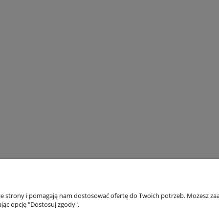
nie strony i pomagają nam dostosować ofertę do Twoich potrzeb. Możesz zaa
akupów
Moje konto
jąc opcję "Dostosuj zgody".
Twoje zamówienia