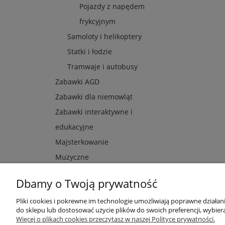
Pojazdy z napędem
frykcyjnym
Samoloty i helikoptery
Statki i łodzie
Tramwaje i autobusy
Zabawki AGD
Zabawki dla niemowląt
Zabawki interaktywne i
edukacyjne
Majsterkowanie
Muzyczne
Dbamy o Twoją prywatność
Pliki cookies i pokrewne im technologie umożliwiają poprawne działa
Przydatne linki
Warunki z
do sklepu lub dostosować użycie plików do swoich preferencji, wybiera
Więcej o plikach cookies przeczytasz w naszej Polityce prywatności.
Nowości
Regulaminy