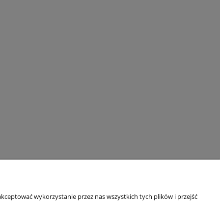
kceptować wykorzystanie przez nas wszystkich tych plików i przejść
Informacje o sklepie
O firmie