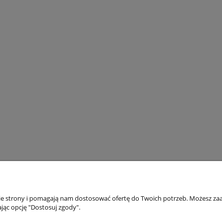
nie strony i pomagają nam dostosować ofertę do Twoich potrzeb. Możesz zaa
akupów
Moje konto
jąc opcję "Dostosuj zgody".
Twoje zamówienia