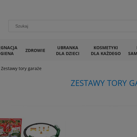
ĘGNACJA
UBRANKA
KOSMETYKI
ZDROWIE
IGIENA
DLA DZIECI
DLA KAŻDEGO
SA
Zestawy tory garaże
ZESTAWY TORY G