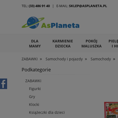
TEL:
(33) 486 91 40
| E-MAIL:
SKLEP@ASPLANETA.PL
DLA
KARMIENIE
POKÓJ
PIEL
MAMY
DZIECKA
MALUSZKA
I H
»
»
»
ZABAWKI
Samochody i pojazdy
Samochody
ARTYKUŁY DLA ZWIERZĄT
Podkategorie
ZABAWKI
Figurki
Gry
Klocki
Książeczki dla dzieci