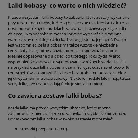
Lalki bobasy- co warto o nich wiedzieć?
Przede wszystkim lalki bobasy to zabawki, które zostały wykonane
przy użyciu materiałów, które są bezpieczne dla dziecka. Lalki te są
dostępne w różnych modelach zarówno dla dziewczynki, jak i dla
chłopca. Tym sposobem można rozwijać wyobraźnię oraz inne
ważne cechy u każdego dziecka, bez względu na jego płeć. Dobrze
jest wspomnieć, że lala bobas ma także wszystkie niezbędne
certyfikaty i są zgodne z każdą normą, co sprawia, że są one
idealnie dopasowane dla dzieci od trzeciego roku życia. Warto
wspomnieć, że zabawki te są oferowane w różnych wariantach, a
na przykład duża lalka bobas może mieć wysokość nawet około 46
centymetrów, co sprawi, iż dziecko bez problemu poradzi sobie z
jej chwytaniem w trakcie zabawy. Niektóre modele lalek mają także
skrzydełka, czy też posiadają funkcje siusiania i picia.
Co zawiera zestaw lalki bobas?
Każda lalka ma przede wszystkim ubranko, które można
zdejmować i zmieniać, przez co zabawka ta szybko się nie znudzi.
Dodatkowo też lalka bobas w swoim zestawie może mieć:
smoczki przypięte klamrą,