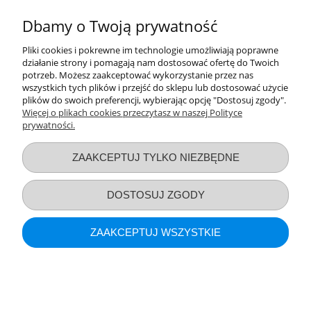
można od razu użyć, jako prezentowe opakowania, bez potrzeby
kupowania dodatkowych torebek.
Dbamy o Twoją prywatność
Dobrze jest wspomnieć, że duża lalka bobas oraz inne modele tych
Pliki cookies i pokrewne im technologie umożliwiają poprawne
lalek są dostępne od wymiarów około 24 centymetrów, co daje
działanie strony i pomagają nam dostosować ofertę do Twoich
wiele radości i możliwości do zabawy. Warto pamiętać, iż zabawki
potrzeb. Możesz zaakceptować wykorzystanie przez nas
te są przyjemne w dotyku, ubranka można prać w pralce, co
wszystkich tych plików i przejść do sklepu lub dostosować użycie
sprawia, że zabawa nimi jest bezpieczna i dzieci mogą z nich
plików do swoich preferencji, wybierając opcję "Dostosuj zgody".
swobodnie korzystać przez wiele lat.
Więcej o plikach cookies przeczytasz w naszej Polityce
prywatności.
Przydatne linki
ZAAKCEPTUJ TYLKO NIEZBĘDNE
Warunki zakupów
DOSTOSUJ ZGODY
Moje konto
ZAAKCEPTUJ WSZYSTKIE
Informacje o sklepie
POKAŻ PEŁNĄ WERSJĘ STRONY
Sklep internetowy Shoper.pl