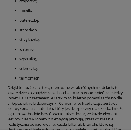
czapeczkę,
nocnik,
buteleczkę,
stetoskop,
strzykawkę,
lusterko,
szpatułkę,
ściereczkę,
termometr.
Dzięki temu, że lalki te są oferowane w tak różnych modelach, to
każde dziecko znajdzie coś dla siebie. Warto wspomnieć, że między
innymi lalka z zestawem lekarskim to świetny pomysł zarówno dla
chłopca, jak i dla dziewczynki. Co ważne, to każda część zestawu
jest wykonana z materiału, który jest bezpieczny dla dziecka i może
się nim swobodnie bawić. Warto także dodać, że każdy element
jest również wykonany z niezwykłą precyzją, przez co idealnie
realistycznie odwzorowane. Każda lalka lub bliźniaki, które są
dostępne w sklepie pakowane, są w przepiękne pudełeczka, które