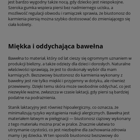
jest bardzo wygodny także nocą, gdy dziecko jest niespokojne.
Szeroka gumka wspiera piersi bez nadmiernego ucisku, a
możliwość regulacji obwodu i ramiączek sprawia, że biustonosz do
karmienia piersią można szybko dostosować do zmieniającego się
ciała kobiety.
Miękka i oddychająca bawełna
Bawełna to materiał, który od lat cieszy się ogromnym uznaniem w
produkcji bielizny, a także odzieży dla dzieci i dorosłych. Naturalne
właściwości sprawiają, że jest to doskonały wybór dla mam
karmiących. Bezszwowy biustonosz do karmienia wykonany z
bawełny jest nie tylko miękki i przyjemny w dotyku, ale również
przewiewny. Dzięki temu skóra może swobodnie oddychać, co jest
niezwykle ważne, zwłaszcza w czasie laktacji, gdy piersi są bardziej
podatne na podrażnienia.
Stanik laktacyjny jest również hipoalergiczny, co oznacza, że
minimalizują ryzyko wystąpienia reakcji alergicznych. Bawełna jest
materiałem łatwym w pielęgnacji — biustonosz ciążowy wykonany
z tego materiału można prać w pralce. Znacznie ułatwia to
utrzymanie czystości, co jest niezbędne dla zachowania zdrowia
mamy i jej dziecka. W ten sposób biustonosz bezszwowy do