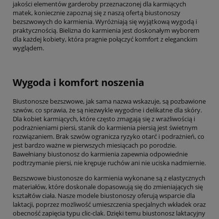
jakości elementów garderoby przeznaczonej dla karmiących
matek, koniecznie zapoznaj się z naszą ofertą biustonoszy
bezszwowych do karmienia. Wyróżniają się wyjątkową wygodą i
praktycznością. Bielizna do karmienia jest doskonałym wyborem
dla każdej kobiety, która pragnie połączyć komfort z eleganckim
wyglądem.
Wygoda i komfort noszenia
Biustonosze bezszwowe, jak sama nazwa wskazuje, są pozbawione
szwów, co sprawia, że są niezwykle wygodne i delikatne dla skóry.
Dla kobiet karmiących, które często zmagają się z wrażliwością i
podrażnieniami piersi, stanik do karmienia piersią jest świetnym
rozwiązaniem. Brak szwów ogranicza ryzyko otarć i podrażnień, co
jest bardzo ważne w pierwszych miesiącach po porodzie.
Bawełniany biustonosz do karmienia zapewnia odpowiednie
podtrzymanie piersi, nie krępuje ruchów ani nie uciska nadmiernie.
Bezszwowe biustonosze do karmienia wykonane są z elastycznych
materiałów, które doskonale dopasowują się do zmieniających się
kształtów ciała. Nasze modele biustonoszy oferują wsparcie dla
laktacji, poprzez możliwość umieszczenia specjalnych wkładek oraz
obecność zapięcia typu clic-clak. Dzięki temu biustonosz laktacyjny