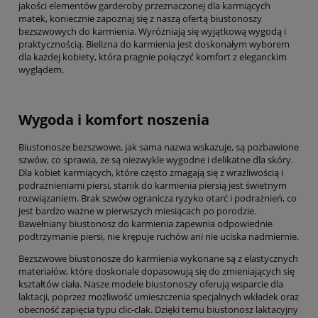
jakości elementów garderoby przeznaczonej dla karmiących
matek, koniecznie zapoznaj się z naszą ofertą biustonoszy
bezszwowych do karmienia. Wyróżniają się wyjątkową wygodą i
praktycznością. Bielizna do karmienia jest doskonałym wyborem
dla każdej kobiety, która pragnie połączyć komfort z eleganckim
wyglądem.
Wygoda i komfort noszenia
Biustonosze bezszwowe, jak sama nazwa wskazuje, są pozbawione
szwów, co sprawia, że są niezwykle wygodne i delikatne dla skóry.
Dla kobiet karmiących, które często zmagają się z wrażliwością i
podrażnieniami piersi, stanik do karmienia piersią jest świetnym
rozwiązaniem. Brak szwów ogranicza ryzyko otarć i podrażnień, co
jest bardzo ważne w pierwszych miesiącach po porodzie.
Bawełniany biustonosz do karmienia zapewnia odpowiednie
podtrzymanie piersi, nie krępuje ruchów ani nie uciska nadmiernie.
Bezszwowe biustonosze do karmienia wykonane są z elastycznych
materiałów, które doskonale dopasowują się do zmieniających się
kształtów ciała. Nasze modele biustonoszy oferują wsparcie dla
laktacji, poprzez możliwość umieszczenia specjalnych wkładek oraz
obecność zapięcia typu clic-clak. Dzięki temu biustonosz laktacyjny