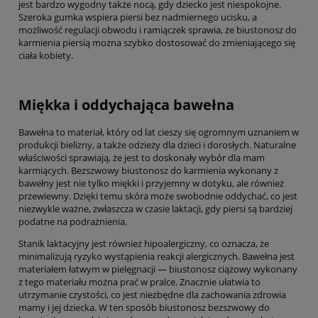
jest bardzo wygodny także nocą, gdy dziecko jest niespokojne.
Szeroka gumka wspiera piersi bez nadmiernego ucisku, a
możliwość regulacji obwodu i ramiączek sprawia, że biustonosz do
karmienia piersią można szybko dostosować do zmieniającego się
ciała kobiety.
Miękka i oddychająca bawełna
Bawełna to materiał, który od lat cieszy się ogromnym uznaniem w
produkcji bielizny, a także odzieży dla dzieci i dorosłych. Naturalne
właściwości sprawiają, że jest to doskonały wybór dla mam
karmiących. Bezszwowy biustonosz do karmienia wykonany z
bawełny jest nie tylko miękki i przyjemny w dotyku, ale również
przewiewny. Dzięki temu skóra może swobodnie oddychać, co jest
niezwykle ważne, zwłaszcza w czasie laktacji, gdy piersi są bardziej
podatne na podrażnienia.
Stanik laktacyjny jest również hipoalergiczny, co oznacza, że
minimalizują ryzyko wystąpienia reakcji alergicznych. Bawełna jest
materiałem łatwym w pielęgnacji — biustonosz ciążowy wykonany
z tego materiału można prać w pralce. Znacznie ułatwia to
utrzymanie czystości, co jest niezbędne dla zachowania zdrowia
mamy i jej dziecka. W ten sposób biustonosz bezszwowy do