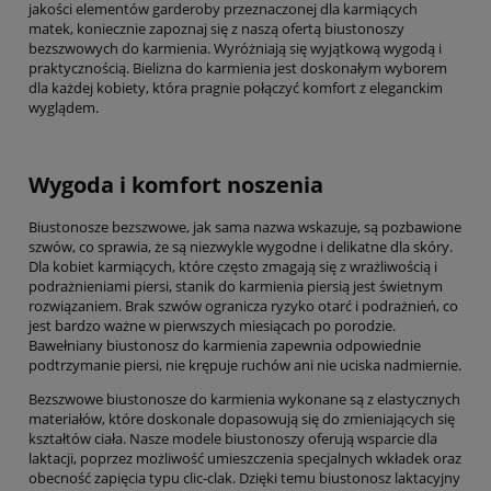
jakości elementów garderoby przeznaczonej dla karmiących
matek, koniecznie zapoznaj się z naszą ofertą biustonoszy
bezszwowych do karmienia. Wyróżniają się wyjątkową wygodą i
praktycznością. Bielizna do karmienia jest doskonałym wyborem
dla każdej kobiety, która pragnie połączyć komfort z eleganckim
wyglądem.
Wygoda i komfort noszenia
Biustonosze bezszwowe, jak sama nazwa wskazuje, są pozbawione
szwów, co sprawia, że są niezwykle wygodne i delikatne dla skóry.
Dla kobiet karmiących, które często zmagają się z wrażliwością i
podrażnieniami piersi, stanik do karmienia piersią jest świetnym
rozwiązaniem. Brak szwów ogranicza ryzyko otarć i podrażnień, co
jest bardzo ważne w pierwszych miesiącach po porodzie.
Bawełniany biustonosz do karmienia zapewnia odpowiednie
podtrzymanie piersi, nie krępuje ruchów ani nie uciska nadmiernie.
Bezszwowe biustonosze do karmienia wykonane są z elastycznych
materiałów, które doskonale dopasowują się do zmieniających się
kształtów ciała. Nasze modele biustonoszy oferują wsparcie dla
laktacji, poprzez możliwość umieszczenia specjalnych wkładek oraz
obecność zapięcia typu clic-clak. Dzięki temu biustonosz laktacyjny