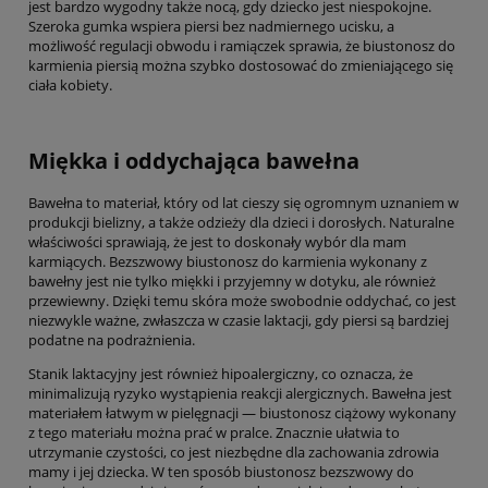
jest bardzo wygodny także nocą, gdy dziecko jest niespokojne.
Szeroka gumka wspiera piersi bez nadmiernego ucisku, a
możliwość regulacji obwodu i ramiączek sprawia, że biustonosz do
karmienia piersią można szybko dostosować do zmieniającego się
ciała kobiety.
Miękka i oddychająca bawełna
Bawełna to materiał, który od lat cieszy się ogromnym uznaniem w
produkcji bielizny, a także odzieży dla dzieci i dorosłych. Naturalne
właściwości sprawiają, że jest to doskonały wybór dla mam
karmiących. Bezszwowy biustonosz do karmienia wykonany z
bawełny jest nie tylko miękki i przyjemny w dotyku, ale również
przewiewny. Dzięki temu skóra może swobodnie oddychać, co jest
niezwykle ważne, zwłaszcza w czasie laktacji, gdy piersi są bardziej
podatne na podrażnienia.
Stanik laktacyjny jest również hipoalergiczny, co oznacza, że
minimalizują ryzyko wystąpienia reakcji alergicznych. Bawełna jest
materiałem łatwym w pielęgnacji — biustonosz ciążowy wykonany
z tego materiału można prać w pralce. Znacznie ułatwia to
utrzymanie czystości, co jest niezbędne dla zachowania zdrowia
mamy i jej dziecka. W ten sposób biustonosz bezszwowy do