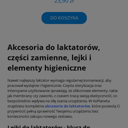
23,90 zł
DO KOSZYKA
Akcesoria do laktatorów,
części zamienne, lejki i
elementy higieniczne
Nawet najlepszy laktator wymaga regularnej konserwacji, aby
pracował wydajnie i higienicznie. Częsta sterylizacja oraz
intensywne użytkowanie sprawiają, że silikonowe elementy, takie
jak membrany czy zaworki, z czasem tracą swoją elastyczność, co
bezpośrednio wpływa na siłę ssania urządzenia. W AsPlaneta
znajdziesz kompletne
akcesoria do laktatorów
, które pozwolą Ci
przywrócić pełną sprawność Twojemu urządzeniu bez
konieczności zakupu nowego zestawu.
Lejki do laktatorów - klucz do