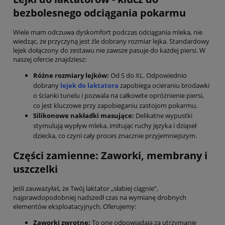
bezbolesnego odciągania pokarmu
Wiele mam odczuwa dyskomfort podczas odciągania mleka, nie
wiedząc, że przyczyną jest źle dobrany rozmiar lejka. Standardowy
lejek dołączony do zestawu nie zawsze pasuje do każdej piersi. W
naszej ofercie znajdziesz:
Różne rozmiary lejków:
Od S do XL. Odpowiednio
dobrany
lejek do laktatora
zapobiega ocieraniu brodawki
o ścianki tunelu i pozwala na całkowite opróżnienie piersi,
co jest kluczowe przy zapobieganiu zastojom pokarmu.
Silikonowe nakładki masujące:
Delikatne wypustki
stymulują wypływ mleka, imitując ruchy języka i dziąseł
dziecka, co czyni cały proces znacznie przyjemniejszym.
Części zamienne: Zaworki, membrany i
uszczelki
Jeśli zauważyłaś, że Twój laktator „słabiej ciągnie”,
najprawdopodobniej nadszedł czas na wymianę drobnych
elementów eksploatacyjnych. Oferujemy:
Zaworki zwrotne:
To one odpowiadają za utrzymanie