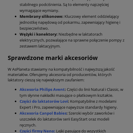
stabilnego podciśnienia. Są to elementy najczęściej
wymagające wymiany.
Membrany silikonowe:
Kluczowy element oddzielający
jednostkę napędową od pokarmu, zapewniający higienę i
bezpieczeństwo.
Wężyki i konektory:
Niezbędne w laktatorach
elektrycznych, pozwalające na sprawne połączenie pompy z
zestawem laktacyjnym.
Sprawdzone marki akcesoriów
W AsPlaneta stawiamy na kompatybilność i najwyższą jakość
materiałów. Oferujemy akcesoria od producentów, których
laktatory cieszą się największym zaufaniem:
Akcesoria Philips Avent
:
Części do linii Natural i Classic, w
tym słynne nakładki masujące o płatkowym kształcie.
Części do laktatorów Lovi
:
Kompatybilne z modelami
Expert i Pro, zapewniające najwyższe standardy higieny.
Akcesoria Canpol Babies
:
Szeroki wybór zaworków i
uszczelek do laktatorów serii EasyStart oraz modeli
ręcznych.
Części firmy Neno:
Lejki pasujące do wszystkich