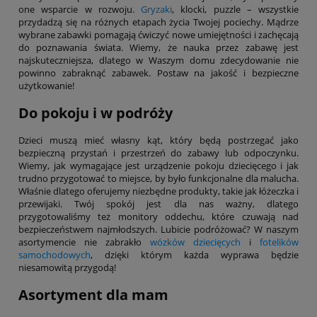
one wsparcie w rozwoju.
Gryzaki
, klocki, puzzle – wszystkie
przydadzą się na różnych etapach życia Twojej pociechy. Mądrze
wybrane zabawki pomagają ćwiczyć nowe umiejętności i zachęcają
do poznawania świata. Wiemy, że nauka przez zabawę jest
najskuteczniejsza, dlatego w Waszym domu zdecydowanie nie
powinno zabraknąć zabawek. Postaw na jakość i bezpieczne
użytkowanie!
Do pokoju i w podróży
Dzieci muszą mieć własny kąt, który będą postrzegać jako
bezpieczną przystań i przestrzeń do zabawy lub odpoczynku.
Wiemy, jak wymagające jest urządzenie pokoju dziecięcego i jak
trudno przygotować to miejsce, by było funkcjonalne dla malucha.
Właśnie dlatego oferujemy niezbędne produkty, takie jak łóżeczka i
przewijaki. Twój spokój jest dla nas ważny, dlatego
przygotowaliśmy też monitory oddechu, które czuwają nad
bezpieczeństwem najmłodszych. Lubicie podróżować? W naszym
asortymencie nie zabrakło
wózków dziecięcych
i
fotelików
samochodowych
, dzięki którym każda wyprawa będzie
niesamowitą przygodą!
Asortyment dla mam