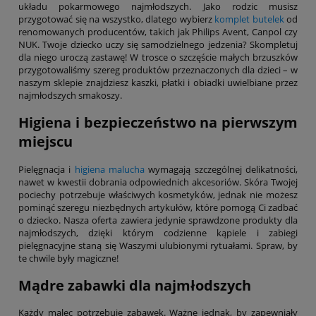
układu pokarmowego najmłodszych. Jako rodzic musisz
przygotować się na wszystko, dlatego wybierz
komplet butelek
od
renomowanych producentów, takich jak Philips Avent, Canpol czy
NUK. Twoje dziecko uczy się samodzielnego jedzenia? Skompletuj
dla niego uroczą zastawę! W trosce o szczęście małych brzuszków
przygotowaliśmy szereg produktów przeznaczonych dla dzieci – w
naszym sklepie znajdziesz kaszki, płatki i obiadki uwielbiane przez
najmłodszych smakoszy.
Higiena i bezpieczeństwo na pierwszym
miejscu
Pielęgnacja i
higiena malucha
wymagają szczególnej delikatności,
nawet w kwestii dobrania odpowiednich akcesoriów. Skóra Twojej
pociechy potrzebuje właściwych kosmetyków, jednak nie możesz
pominąć szeregu niezbędnych artykułów, które pomogą Ci zadbać
o dziecko. Nasza oferta zawiera jedynie sprawdzone produkty dla
najmłodszych, dzięki którym codzienne kąpiele i zabiegi
pielęgnacyjne staną się Waszymi ulubionymi rytuałami. Spraw, by
te chwile były magiczne!
Mądre zabawki dla najmłodszych
Każdy malec potrzebuje zabawek. Ważne jednak, by zapewniały