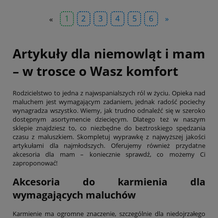
«
1
2
3
4
5
6
»
Artykuły dla niemowląt i mam
– w trosce o Wasz komfort
Rodzicielstwo to jedna z najwspanialszych ról w życiu. Opieka nad
maluchem jest wymagającym zadaniem, jednak radość pociechy
wynagradza wszystko. Wiemy, jak trudno odnaleźć się w szeroko
dostępnym asortymencie dziecięcym. Dlatego też w naszym
sklepie znajdziesz to, co niezbędne do beztroskiego spędzania
czasu z maluszkiem. Skompletuj wyprawkę z najwyższej jakości
artykułami dla najmłodszych. Oferujemy również przydatne
akcesoria dla mam – koniecznie sprawdź, co możemy Ci
zaproponować!
Akcesoria do karmienia dla
wymagających maluchów
Karmienie ma ogromne znaczenie, szczególnie dla niedojrzałego