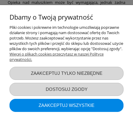
Opieka nad maluszkiem może być wymagająca, jednak żadna
mama nie powinna zapominać o swoich potrzebach. Dlatego też w
naszym sklepie znajdziesz niezbędne akcesoria poporodowe,
Dbamy o Twoją prywatność
dzięki którym łatwiej przejdziesz ten etap, a także szereg
produktów, które pomogą Ci zajmować się maluchem na co dzień.
Pliki cookies i pokrewne im technologie umożliwiają poprawne
Laktatory, funkcjonalne chusty, a nawet witaminy – nie zapominaj
działanie strony i pomagają nam dostosować ofertę do Twoich
o sobie! Pamiętaj, by po ciężkim dniu zapewnić sobie nieco relaksu
potrzeb. Możesz zaakceptować wykorzystanie przez nas
– np. za sprawą bezpiecznych kosmetyków z naszej oferty.
wszystkich tych plików i przejść do sklepu lub dostosować użycie
Zapraszamy na zakupy!
plików do swoich preferencji, wybierając opcję "Dostosuj zgody".
Więcej o plikach cookies przeczytasz w naszej Polityce
prywatności.
Przydatne linki
ZAAKCEPTUJ TYLKO NIEZBĘDNE
Warunki zakupów
DOSTOSUJ ZGODY
Moje konto
ZAAKCEPTUJ WSZYSTKIE
Informacje o sklepie
POKAŻ PEŁNĄ WERSJĘ STRONY