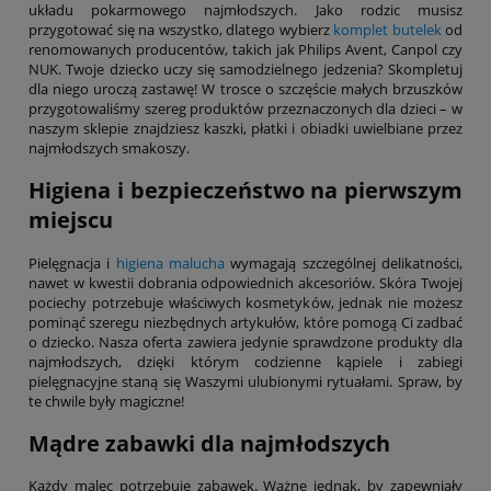
układu pokarmowego najmłodszych. Jako rodzic musisz
przygotować się na wszystko, dlatego wybierz
komplet butelek
od
renomowanych producentów, takich jak Philips Avent, Canpol czy
NUK. Twoje dziecko uczy się samodzielnego jedzenia? Skompletuj
dla niego uroczą zastawę! W trosce o szczęście małych brzuszków
przygotowaliśmy szereg produktów przeznaczonych dla dzieci – w
naszym sklepie znajdziesz kaszki, płatki i obiadki uwielbiane przez
najmłodszych smakoszy.
Higiena i bezpieczeństwo na pierwszym
miejscu
Pielęgnacja i
higiena malucha
wymagają szczególnej delikatności,
nawet w kwestii dobrania odpowiednich akcesoriów. Skóra Twojej
pociechy potrzebuje właściwych kosmetyków, jednak nie możesz
pominąć szeregu niezbędnych artykułów, które pomogą Ci zadbać
o dziecko. Nasza oferta zawiera jedynie sprawdzone produkty dla
najmłodszych, dzięki którym codzienne kąpiele i zabiegi
pielęgnacyjne staną się Waszymi ulubionymi rytuałami. Spraw, by
te chwile były magiczne!
Mądre zabawki dla najmłodszych
Każdy malec potrzebuje zabawek. Ważne jednak, by zapewniały