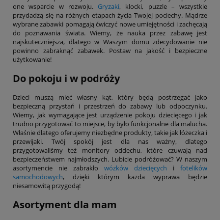
one wsparcie w rozwoju.
Gryzaki
, klocki, puzzle – wszystkie
przydadzą się na różnych etapach życia Twojej pociechy. Mądrze
wybrane zabawki pomagają ćwiczyć nowe umiejętności i zachęcają
do poznawania świata. Wiemy, że nauka przez zabawę jest
najskuteczniejsza, dlatego w Waszym domu zdecydowanie nie
powinno zabraknąć zabawek. Postaw na jakość i bezpieczne
użytkowanie!
Do pokoju i w podróży
Dzieci muszą mieć własny kąt, który będą postrzegać jako
bezpieczną przystań i przestrzeń do zabawy lub odpoczynku.
Wiemy, jak wymagające jest urządzenie pokoju dziecięcego i jak
trudno przygotować to miejsce, by było funkcjonalne dla malucha.
Właśnie dlatego oferujemy niezbędne produkty, takie jak łóżeczka i
przewijaki. Twój spokój jest dla nas ważny, dlatego
przygotowaliśmy też monitory oddechu, które czuwają nad
bezpieczeństwem najmłodszych. Lubicie podróżować? W naszym
asortymencie nie zabrakło
wózków dziecięcych
i
fotelików
samochodowych
, dzięki którym każda wyprawa będzie
niesamowitą przygodą!
Asortyment dla mam