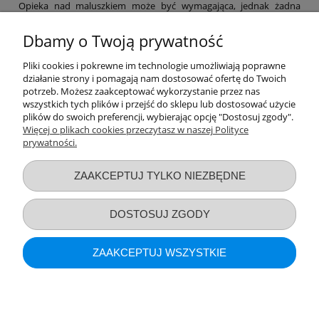
Opieka nad maluszkiem może być wymagająca, jednak żadna
mama nie powinna zapominać o swoich potrzebach. Dlatego też w
naszym sklepie znajdziesz niezbędne akcesoria poporodowe,
Dbamy o Twoją prywatność
dzięki którym łatwiej przejdziesz ten etap, a także szereg
produktów, które pomogą Ci zajmować się maluchem na co dzień.
Pliki cookies i pokrewne im technologie umożliwiają poprawne
Laktatory, funkcjonalne chusty, a nawet witaminy – nie zapominaj
działanie strony i pomagają nam dostosować ofertę do Twoich
o sobie! Pamiętaj, by po ciężkim dniu zapewnić sobie nieco relaksu
potrzeb. Możesz zaakceptować wykorzystanie przez nas
– np. za sprawą bezpiecznych kosmetyków z naszej oferty.
wszystkich tych plików i przejść do sklepu lub dostosować użycie
Zapraszamy na zakupy!
plików do swoich preferencji, wybierając opcję "Dostosuj zgody".
Więcej o plikach cookies przeczytasz w naszej Polityce
prywatności.
Przydatne linki
ZAAKCEPTUJ TYLKO NIEZBĘDNE
Warunki zakupów
DOSTOSUJ ZGODY
Moje konto
ZAAKCEPTUJ WSZYSTKIE
Informacje o sklepie
POKAŻ PEŁNĄ WERSJĘ STRONY