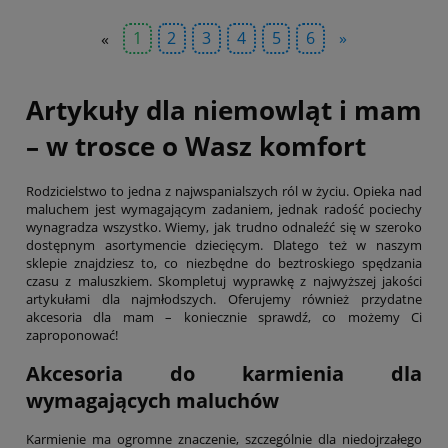
«
1
2
3
4
5
6
»
Artykuły dla niemowląt i mam
– w trosce o Wasz komfort
Rodzicielstwo to jedna z najwspanialszych ról w życiu. Opieka nad
maluchem jest wymagającym zadaniem, jednak radość pociechy
wynagradza wszystko. Wiemy, jak trudno odnaleźć się w szeroko
dostępnym asortymencie dziecięcym. Dlatego też w naszym
sklepie znajdziesz to, co niezbędne do beztroskiego spędzania
czasu z maluszkiem. Skompletuj wyprawkę z najwyższej jakości
artykułami dla najmłodszych. Oferujemy również przydatne
akcesoria dla mam – koniecznie sprawdź, co możemy Ci
zaproponować!
Akcesoria do karmienia dla
wymagających maluchów
Karmienie ma ogromne znaczenie, szczególnie dla niedojrzałego