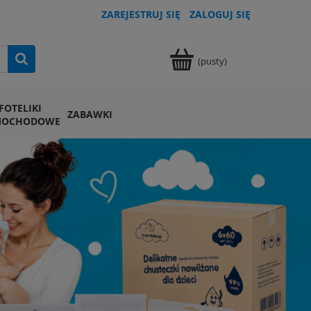
ZAREJESTRUJ SIĘ
ZALOGUJ SIĘ
(pusty)
FOTELIKI
ZABAWKI
MOCHODOWE