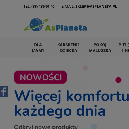
TEL:
(33) 486 91 40
| E-MAIL:
SKLEP@ASPLANETA.PL
DLA
KARMIENIE
POKÓJ
PIEL
MAMY
DZIECKA
MALUSZKA
I H
ARTYKUŁY DLA ZWIERZĄT