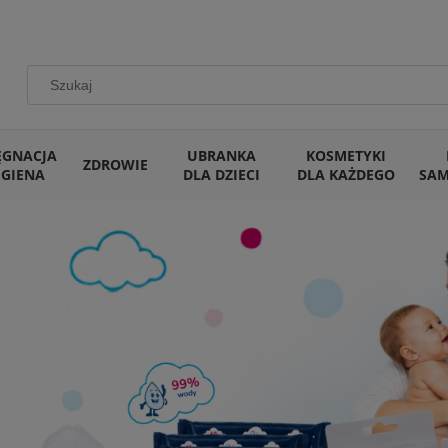
ĘGNACJA
UBRANKA
KOSMETYKI
ZDROWIE
IGIENA
DLA DZIECI
DLA KAŻDEGO
SA