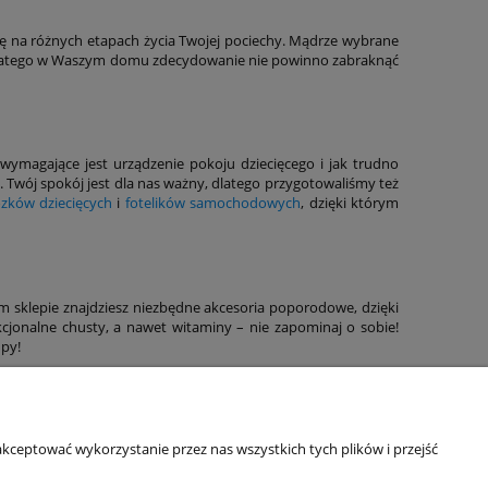
 się na różnych etapach życia Twojej pociechy. Mądrze wybrane
, dlatego w Waszym domu zdecydowanie nie powinno zabraknąć
wymagające jest urządzenie pokoju dziecięcego i jak trudno
. Twój spokój jest dla nas ważny, dlatego przygotowaliśmy też
zków dziecięcych
i
fotelików samochodowych
, dzięki którym
sklepie znajdziesz niezbędne akcesoria poporodowe, dzięki
kcjonalne chusty, a nawet witaminy – nie zapominaj o sobie!
upy!
Informacje o sklepie
kceptować wykorzystanie przez nas wszystkich tych plików i przejść