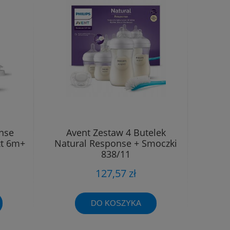
nse
Avent Zestaw 4 Butelek
zt 6m+
Natural Response + Smoczki
838/11
127,57 zł
DO KOSZYKA