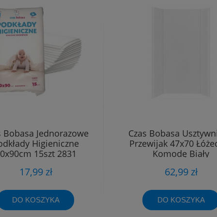
s Bobasa Jednorazowe
Czas Bobasa Usztywn
odkłady Higieniczne
Przewijak 47x70 Łóże
0x90cm 15szt 2831
Komodę Biały
17,99 zł
62,99 zł
DO KOSZYKA
DO KOSZYKA