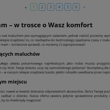
«
1
2
3
4
5
6
»
am – w trosce o Wasz komfort
ieka nad maluchem jest wymagającym zadaniem, jednak radość pociechy wyn
lepie znajdziesz to, co niezbędne do beztroskiego spędzania czasu z malu
la mam – koniecznie sprawdź, co możemy Ci zaproponować!
jących maluchów
rzałego układu pokarmowego najmłodszych. Jako rodzic musisz przygot
 czy NUK. Twoje dziecko uczy się samodzielnego jedzenia? Skompletuj dla 
 w naszym sklepie znajdziesz kaszki, płatki i obiadki uwielbiane przez na
zym miejscu
ści, nawet w kwestii dobrania odpowiednich akcesoriów. Skóra Twojej po
adbać o dziecko. Nasza oferta zawiera jedynie sprawdzone produkty dl
 by te chwile były magiczne!