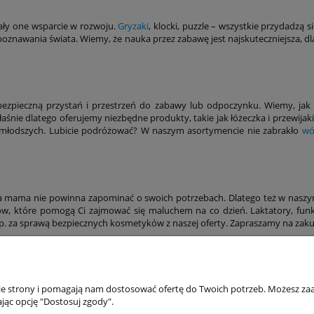
ały one wsparcie w rozwoju.
Gryzaki
, klocki, puzzle – wszystkie przydadzą
 poznawania świata. Wiemy, że nauka przez zabawę jest najskuteczniejsza
bezpieczną przystań i przestrzeń do zabawy lub odpoczynku. Wiemy, jak 
aśnie dlatego oferujemy niezbędne produkty, takie jak łóżeczka i przewijaki
młodszych. Lubicie podróżować? W naszym asortymencie nie zabrakło
wó
mama nie powinna zapominać o swoich potrzebach. Dlatego też w naszym 
tów, które pomogą Ci zajmować się maluchem na co dzień. Laktatory, fun
 np. za sprawą bezpiecznych kosmetyków z naszej oferty. Zapraszamy na zak
akupów
Moje konto
nie strony i pomagają nam dostosować ofertę do Twoich potrzeb. Możesz zaa
jąc opcję "Dostosuj zgody".