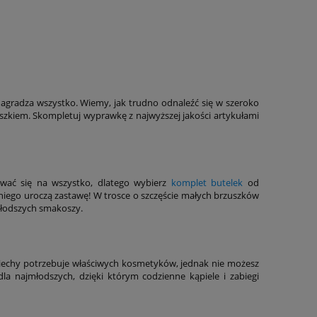
agradza wszystko. Wiemy, jak trudno odnaleźć się w szeroko
szkiem. Skompletuj wyprawkę z najwyższej jakości artykułami
ować się na wszystko, dlatego wybierz
komplet butelek
od
niego uroczą zastawę! W trosce o szczęście małych brzuszków
jmłodszych smakoszy.
ciechy potrzebuje właściwych kosmetyków, jednak nie możesz
a najmłodszych, dzięki którym codzienne kąpiele i zabiegi