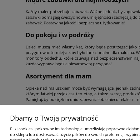
Każdy malec potrzebuje zabawek. Ważne jednak, by zapewni
zabawki pomagają ćwiczyć nowe umiejętności i zachęcają do
zabawek. Postaw na jakość i bezpieczne użytkowanie!
Do pokoju i w podróży
Dzieci muszą mieć własny kąt, który będą postrzegać jako 
przygotować to miejsce, by było funkcjonalne dla malucha. Wł
monitory oddechu, które czuwają nad bezpieczeństwem naj
każda wyprawa będzie niesamowitą przygodą!
Asortyment dla mam
Opieka nad maluszkiem może być wymagająca, jednak żadna 
którym łatwiej przejdziesz ten etap, a także szereg produk
Pamiętaj, by po ciężkim dniu zapewnić sobie nieco relaksu –
Dbamy o Twoją prywatność
Przydatne linki
Warunki z
Pliki cookies i pokrewne im technologie umożliwiają poprawne działa
do sklepu lub dostosować użycie plików do swoich preferencji, wybiera