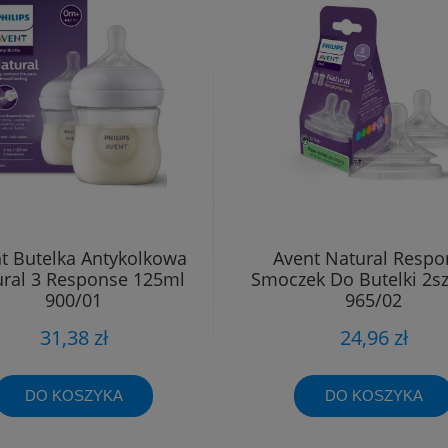
t Butelka Antykolkowa
Avent Natural Respo
ral 3 Response 125ml
Smoczek Do Butelki 2s
900/01
965/02
31,38 zł
24,96 zł
DO KOSZYKA
DO KOSZYKA