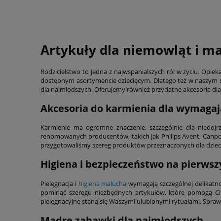
Artykuły dla niemowląt i m
Rodzicielstwo to jedna z najwspanialszych ról w życiu. Op
dostępnym asortymencie dziecięcym. Dlatego też w naszym sk
dla najmłodszych. Oferujemy również przydatne akcesoria d
Akcesoria do karmienia dla wymaga
Karmienie ma ogromne znaczenie, szczególnie dla niedoj
renomowanych producentów, takich jak Philips Avent, Canpol
przygotowaliśmy szereg produktów przeznaczonych dla dzieci –
Higiena i bezpieczeństwo na pierws
Pielęgnacja i
higiena malucha
wymagają szczególnej delikatno
pominąć szeregu niezbędnych artykułów, które pomogą Ci z
pielęgnacyjne staną się Waszymi ulubionymi rytuałami. Spraw,
Mądre zabawki dla najmłodszych