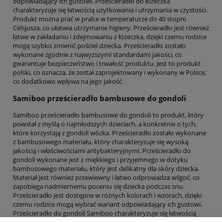
odpowiadający ich gustowi. Prześcieradło do łóżeczka
charakteryzuje się łatwością użytkowania i utrzymania w czystości.
Produkt można prać w pralce w temperaturze do 40 stopni
Celsjusza, co ułatwia utrzymanie higieny. Prześcieradło jest również
łatwe w zakładaniu i zdejmowaniu z łóżeczka, dzięki czemu rodzice
mogą szybko zmienić pościel dziecka. Prześcieradło zostało
wykonane zgodnie z najwyższymi standardami jakości, co
gwarantuje bezpieczeństwo i trwałość produktu. Jest to produkt
polski, co oznacza, że został zaprojektowany i wykonany w Polsce,
co dodatkowo wpływa na jego jakość.
Samiboo prześcieradło bambusowe do gondoli
Samiboo prześcieradło bambusowe do gondoli to produkt, który
powstał z myślą o najmłodszych dzieciach, a konkretnie o tych,
które korzystają z gondoli wózka. Prześcieradło zostało wykonane
z bambusowego materiału, który charakteryzuje się wysoką
jakością i właściwościami antybakteryjnymi. Prześcieradło do
gondoli wykonane jest z miękkiego i przyjemnego w dotyku
bambusowego materiału, który jest delikatny dla skóry dziecka.
Materiał jest również przewiewny i łatwo odprowadza wilgoć, co
zapobiega nadmiernemu poceniu się dziecka podczas snu.
Prześcieradło jest dostępne w różnych kolorach i wzorach, dzięki
czemu rodzice mogą wybrać wariant odpowiadający ich gustowi.
Prześcieradło do gondoli Samiboo charakteryzuje się łatwością