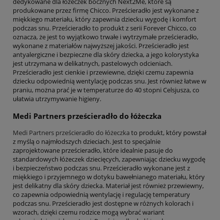
dedykowane dla łóżeczek bocznych Next2Me, które są
produkowane przez firmę Chicco. Prześcieradło jest wykonane z
miękkiego materiału, który zapewnia dziecku wygodę i komfort
podczas snu. Prześcieradło to produkt z serii Forever Chicco, co
oznacza, że jest to wyjątkowo trwałe i wytrzymałe prześcieradło,
wykonane z materiałów najwyższej jakości. Prześcieradło jest
antyalergiczne i bezpieczne dla skóry dziecka, a jego kolorystyka
jest utrzymana w delikatnych, pastelowych odcieniach.
Prześcieradło jest cienkie i przewiewne, dzięki czemu zapewnia
dziecku odpowiednią wentylację podczas snu. Jest również łatwe w
praniu, można prać je w temperaturze do 40 stopni Celsjusza, co
ułatwia utrzymywanie higieny.
Medi Partners prześcieradło do łóżeczka
Medi Partners prześcieradło do łóżeczka
to produkt, który powstał
z myślą o najmłodszych dzieciach. Jest to specjalnie
zaprojektowane prześcieradło, które idealnie pasuje do
standardowych łóżeczek dziecięcych, zapewniając dziecku wygodę
i bezpieczeństwo podczas snu. Prześcieradło wykonane jest z
miękkiego i przyjemnego w dotyku bawełnianego materiału, który
jest delikatny dla skóry dziecka. Materiał jest również przewiewny,
co zapewnia odpowiednią wentylację i regulację temperatury
podczas snu. Prześcieradło jest dostępne w różnych kolorach i
wzorach, dzięki czemu rodzice mogą wybrać wariant