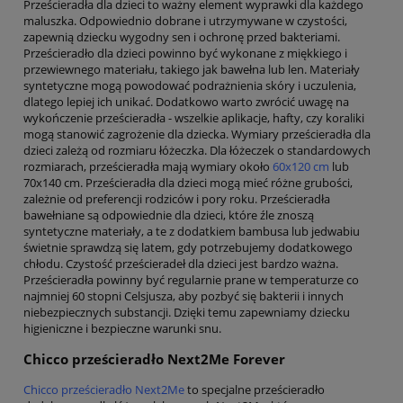
Prześcieradła dla dzieci to ważny element wyprawki dla każdego
maluszka. Odpowiednio dobrane i utrzymywane w czystości,
zapewnią dziecku wygodny sen i ochronę przed bakteriami.
Prześcieradło dla dzieci powinno być wykonane z miękkiego i
przewiewnego materiału, takiego jak bawełna lub len. Materiały
syntetyczne mogą powodować podrażnienia skóry i uczulenia,
dlatego lepiej ich unikać. Dodatkowo warto zwrócić uwagę na
wykończenie prześcieradła - wszelkie aplikacje, hafty, czy koraliki
mogą stanowić zagrożenie dla dziecka. Wymiary prześcieradła dla
dzieci zależą od rozmiaru łóżeczka. Dla łóżeczek o standardowych
rozmiarach, prześcieradła mają wymiary około
60x120 cm
lub
70x140 cm. Prześcieradła dla dzieci mogą mieć różne grubości,
zależnie od preferencji rodziców i pory roku. Prześcieradła
bawełniane są odpowiednie dla dzieci, które źle znoszą
syntetyczne materiały, a te z dodatkiem bambusa lub jedwabiu
świetnie sprawdzą się latem, gdy potrzebujemy dodatkowego
chłodu. Czystość prześcieradeł dla dzieci jest bardzo ważna.
Prześcieradła powinny być regularnie prane w temperaturze co
najmniej 60 stopni Celsjusza, aby pozbyć się bakterii i innych
niebezpiecznych substancji. Dzięki temu zapewniamy dziecku
higieniczne i bezpieczne warunki snu.
Chicco prześcieradło Next2Me Forever
Chicco prześcieradło Next2Me
to specjalne prześcieradło