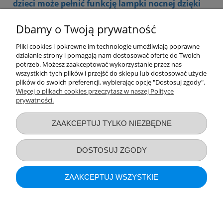
dzieci może pełnić funkcję lampki nocnej dzięki
delikatnej poświacie. Dzięki cichej pracy
nawilżacza sen Twojego maluszka nie zostanie
Dbamy o Twoją prywatność
zakłócony.
Pliki cookies i pokrewne im technologie umożliwiają poprawne
W naszej ofercie znajdziesz również oczyszczacz
działanie strony i pomagają nam dostosować ofertę do Twoich
powietrza eliminujący 99,9% zanieczyszczeń. Filtr
potrzeb. Możesz zaakceptować wykorzystanie przez nas
antybakteryjny usunie wszystkie mikroskopijne
wszystkich tych plików i przejść do sklepu lub dostosować użycie
pyłki, poprawi samopoczucie, jakość snu oraz
plików do swoich preferencji, wybierając opcję "Dostosuj zgody".
zwiększy koncentrację.
Więcej o plikach cookies przeczytasz w naszej Polityce
prywatności.
Przydatne linki
ZAAKCEPTUJ TYLKO NIEZBĘDNE
Warunki zakupów
DOSTOSUJ ZGODY
Moje konto
ZAAKCEPTUJ WSZYSTKIE
Informacje o sklepie
POKAŻ PEŁNĄ WERSJĘ STRONY