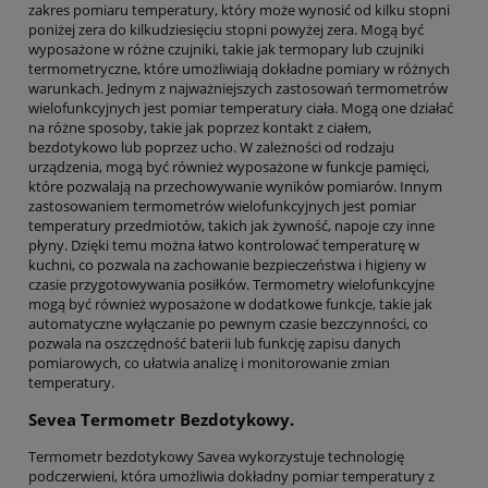
zakres pomiaru temperatury, który może wynosić od kilku stopni
poniżej zera do kilkudziesięciu stopni powyżej zera. Mogą być
wyposażone w różne czujniki, takie jak termopary lub czujniki
termometryczne, które umożliwiają dokładne pomiary w różnych
warunkach. Jednym z najważniejszych zastosowań termometrów
wielofunkcyjnych jest pomiar temperatury ciała. Mogą one działać
na różne sposoby, takie jak poprzez kontakt z ciałem,
bezdotykowo lub poprzez ucho. W zależności od rodzaju
urządzenia, mogą być również wyposażone w funkcje pamięci,
które pozwalają na przechowywanie wyników pomiarów. Innym
zastosowaniem termometrów wielofunkcyjnych jest pomiar
temperatury przedmiotów, takich jak żywność, napoje czy inne
płyny. Dzięki temu można łatwo kontrolować temperaturę w
kuchni, co pozwala na zachowanie bezpieczeństwa i higieny w
czasie przygotowywania posiłków. Termometry wielofunkcyjne
mogą być również wyposażone w dodatkowe funkcje, takie jak
automatyczne wyłączanie po pewnym czasie bezczynności, co
pozwala na oszczędność baterii lub funkcję zapisu danych
pomiarowych, co ułatwia analizę i monitorowanie zmian
temperatury.
Sevea Termometr Bezdotykowy.
Termometr bezdotykowy Savea wykorzystuje technologię
podczerwieni, która umożliwia dokładny pomiar temperatury z