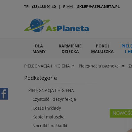
TEL:
(33) 486 91 40
| E-MAIL:
SKLEP@ASPLANETA.PL
DLA
KARMIENIE
POKÓJ
PIEL
MAMY
DZIECKA
MALUSZKA
I H
»
»
PIELĘGNACJA I HIGIENA
Pielęgnacja paznokci
Z
ARTYKUŁY DLA ZWIERZĄT
Podkategorie
PIELĘGNACJA I HIGIENA
Czystość i dezynfekcja
Kosze i wkłady
NOWOŚ
Kąpiel maluszka
Nocniki i nakładki