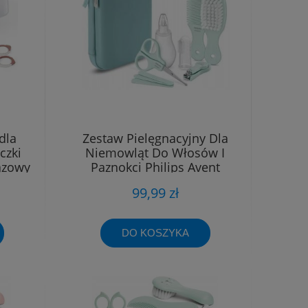
dla
Zestaw Pielęgnacyjny Dla
czki
Niemowląt Do Włosów I
ązowy
Paznokci Philips Avent
99,99 zł
DO KOSZYKA