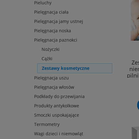
Pieluchy
Pielęgnacja ciała
Pielęgnacja jamy ustnej
Pielęgnacja noska
Pielęgnacja paznokci
Nożyczki
Cążki
Ze
nie
Zestawy kosmetyczne
piln
Pielęgnacja uszu
Pielęgnacja włosów
Podkłady do przewijania
Produkty antykolkowe
Smoczki uspokajające
Termometry
Wagi dzieci i niemowląt