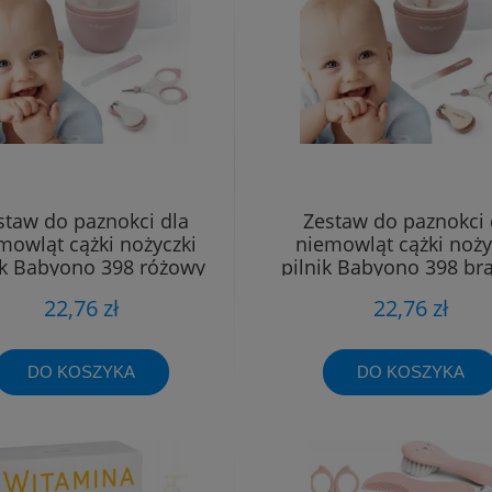
staw do paznokci dla
Zestaw do paznokci 
mowląt cążki nożyczki
niemowląt cążki noży
ik Babyono 398 różowy
pilnik Babyono 398 br
22,76 zł
22,76 zł
DO KOSZYKA
DO KOSZYKA