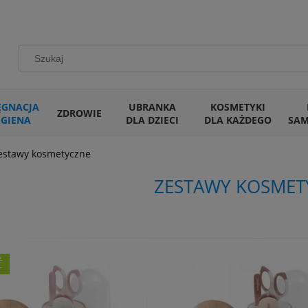
ĘGNACJA
UBRANKA
KOSMETYKI
ZDROWIE
IGIENA
DLA DZIECI
DLA KAŻDEGO
SA
estawy kosmetyczne
ZESTAWY KOSMET
Ć