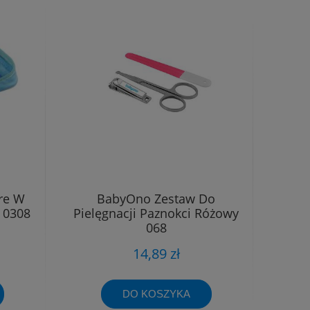
re W
BabyOno Zestaw Do
 0308
Pielęgnacji Paznokci Różowy
068
14,89 zł
DO KOSZYKA