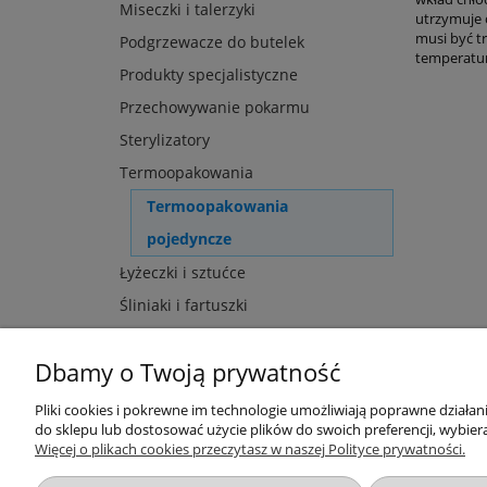
Miseczki i talerzyki
utrzymuje 
musi być t
Podgrzewacze do butelek
temperaturz
Produkty specjalistyczne
Przechowywanie pokarmu
Sterylizatory
Termoopakowania
Termoopakowania
pojedyncze
Łyżeczki i sztućce
Śliniaki i fartuszki
Dbamy o Twoją prywatność
Przydatne linki
Warunki z
Pliki cookies i pokrewne im technologie umożliwiają poprawne działa
do sklepu lub dostosować użycie plików do swoich preferencji, wybiera
Nowości
Regulaminy
Więcej o plikach cookies przeczytasz w naszej Polityce prywatności.
Promocje
Zwroty i re