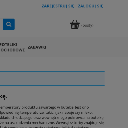
ZAREJESTRUJ SIĘ
ZALOGUJ SIĘ
(pusty)
FOTELIKI
ZABAWKI
MOCHODOWE
kę.
temperatury produktu zawartego w butelce. Jest ono
owiedniej temperaturze, takich jak napoje czy mleko.
 wkładu chłodzącego oraz wewnętrznego pokrowca na butelkę.
kże na uszkodzenia mechaniczne. Wewnątrz torby znajduje się
l lub specjalna substancja chłodząca. Wkład chłodzący