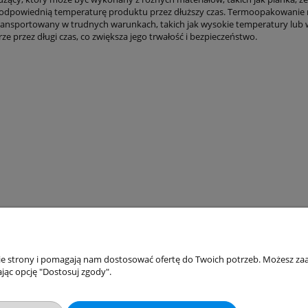
odpowiednią temperaturę produktu przez dłuższy czas. Termoopakowanie n
ransportowany w trudnych warunkach, takich jak wysokie temperatury lub w
e przez długi czas, co zwiększa jego trwałość i bezpieczeństwo.
akupów
Moje konto
nie strony i pomagają nam dostosować ofertę do Twoich potrzeb. Możesz zaa
jąc opcję "Dostosuj zgody".
Twoje zamówienia
klamacje
Ustawienia konta