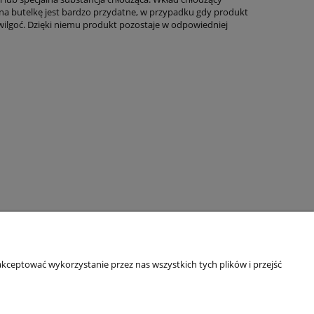
a butelkę jest bardzo przydatne, w przypadku gdy produkt
ilgoć. Dzięki niemu produkt pozostaje w odpowiedniej
Informacje o sklepie
kceptować wykorzystanie przez nas wszystkich tych plików i przejść
O firmie
Odbiory osobiste