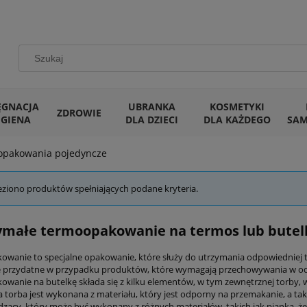
ĘGNACJA
UBRANKA
KOSMETYKI
ZDROWIE
IGIENA
DLA DZIECI
DLA KAŻDEGO
SA
opakowania pojedyncze
eziono produktów spełniających podane kryteria.
ymałe termoopakowanie na termos lub butel
wanie to specjalne opakowanie, które służy do utrzymania odpowiedniej 
e przydatne w przypadku produktów, które wymagają przechowywania w odp
wanie na butelkę składa się z kilku elementów, w tym zewnętrznej torby,
 torba jest wykonana z materiału, który jest odporny na przemakanie, a ta
dzący, który może być wykonany z różnych materiałów, takich jak pianka, że