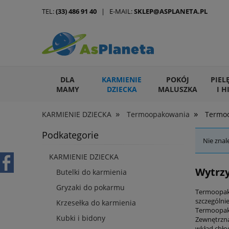
TEL:
(33) 486 91 40
| E-MAIL:
SKLEP@ASPLANETA.PL
DLA
KARMIENIE
POKÓJ
PIEL
MAMY
DZIECKA
MALUSZKA
I H
»
»
KARMIENIE DZIECKA
Termoopakowania
Termo
ARTYKUŁY DLA ZWIERZĄT
Podkategorie
Nie znal
KARMIENIE DZIECKA
Wytrz
Butelki do karmienia
Gryzaki do pokarmu
Termoopako
szczególni
Krzesełka do karmienia
Termoopako
Kubki i bidony
Zewnętrzna
wkład chło