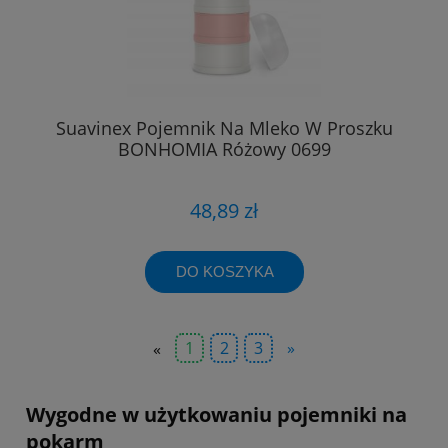
Suavinex Pojemnik Na Mleko W Proszku
BONHOMIA Różowy 0699
48,89 zł
DO KOSZYKA
«
1
2
3
»
Wygodne w użytkowaniu pojemniki na
pokarm