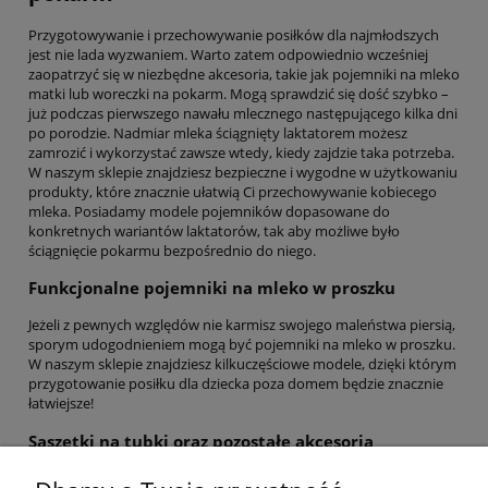
Przygotowywanie i przechowywanie posiłków dla najmłodszych
jest nie lada wyzwaniem. Warto zatem odpowiednio wcześniej
zaopatrzyć się w niezbędne akcesoria, takie jak pojemniki na mleko
matki lub woreczki na pokarm. Mogą sprawdzić się dość szybko –
już podczas pierwszego nawału mlecznego następującego kilka dni
po porodzie. Nadmiar mleka ściągnięty laktatorem możesz
zamrozić i wykorzystać zawsze wtedy, kiedy zajdzie taka potrzeba.
W naszym sklepie znajdziesz bezpieczne i wygodne w użytkowaniu
produkty, które znacznie ułatwią Ci przechowywanie kobiecego
mleka. Posiadamy modele pojemników dopasowane do
konkretnych wariantów laktatorów, tak aby możliwe było
ściągnięcie pokarmu bezpośrednio do niego.
Funkcjonalne pojemniki na mleko w proszku
Jeżeli z pewnych względów nie karmisz swojego maleństwa piersią,
sporym udogodnieniem mogą być pojemniki na mleko w proszku.
W naszym sklepie znajdziesz kilkuczęściowe modele, dzięki którym
przygotowanie posiłku dla dziecka poza domem będzie znacznie
łatwiejsze!
Saszetki na tubki oraz pozostałe akcesoria
Poza szerokim wyborem pojemników, w naszym sklepie znajdziesz