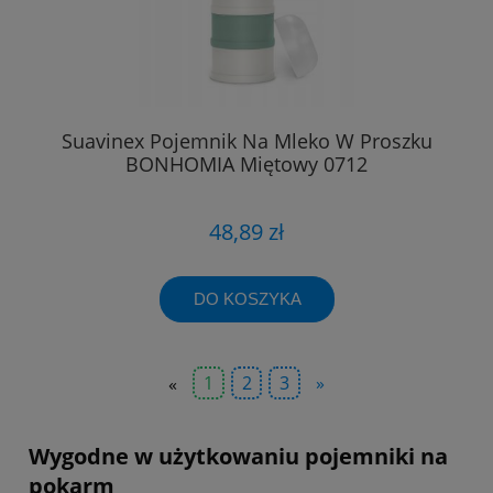
Suavinex Pojemnik Na Mleko W Proszku
BONHOMIA Miętowy 0712
48,89 zł
DO KOSZYKA
«
1
2
3
»
Wygodne w użytkowaniu pojemniki na
pokarm