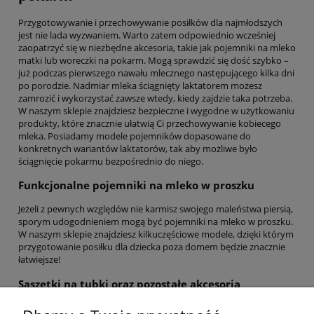
Przygotowywanie i przechowywanie posiłków dla najmłodszych
jest nie lada wyzwaniem. Warto zatem odpowiednio wcześniej
zaopatrzyć się w niezbędne akcesoria, takie jak pojemniki na mleko
matki lub woreczki na pokarm. Mogą sprawdzić się dość szybko –
już podczas pierwszego nawału mlecznego następującego kilka dni
po porodzie. Nadmiar mleka ściągnięty laktatorem możesz
zamrozić i wykorzystać zawsze wtedy, kiedy zajdzie taka potrzeba.
W naszym sklepie znajdziesz bezpieczne i wygodne w użytkowaniu
produkty, które znacznie ułatwią Ci przechowywanie kobiecego
mleka. Posiadamy modele pojemników dopasowane do
konkretnych wariantów laktatorów, tak aby możliwe było
ściągnięcie pokarmu bezpośrednio do niego.
Funkcjonalne pojemniki na mleko w proszku
Jeżeli z pewnych względów nie karmisz swojego maleństwa piersią,
sporym udogodnieniem mogą być pojemniki na mleko w proszku.
W naszym sklepie znajdziesz kilkuczęściowe modele, dzięki którym
przygotowanie posiłku dla dziecka poza domem będzie znacznie
łatwiejsze!
Saszetki na tubki oraz pozostałe akcesoria
Poza szerokim wyborem pojemników, w naszym sklepie znajdziesz