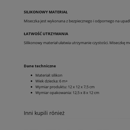
SILIKONOWY MATERIAŁ
Miseczka jest wykonana z bezpiecznego i odpornego na upad
ŁATWOŚĆ UTRZYMANIA
Silikonowy materiał ułatwia utrzymanie czystości. Miseczkę
Dane techniczne
Materiał: silikon
Wiek dziecka: 6 m+
Wymiar produktu: 12 x 12 x 7,5 cm
Wymiar opakowania: 12,5 x 8 x 12 cm
Inni kupili rónież