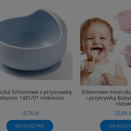
czka Silikonowa z przyssawką
Silikonowa miseczk
abyono 1481/01 niebieska
i przykrywką Bab
różow
15,76 zł
22,89 z
DO KOSZYKA
DO KOSZ