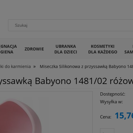
ĘGNACJA
UBRANKA
KOSMETYKI
ZDROWIE
IGIENA
DLA DZIECI
DLA KAŻDEGO
SA
»
ki do karmienia
Miseczka Silikonowa z przyssawką Babyono 14
zyssawką Babyono 1481/02 różo
Dostępność:
Wysyłka w:
15,7
Cena: