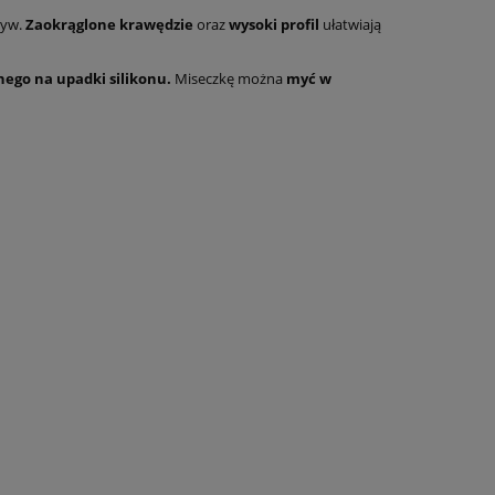
zyw.
Zaokrąglone krawędzie
oraz
wysoki profil
ułatwiają
nego na upadki silikonu.
Miseczkę można
myć w