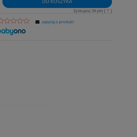
DO KOSZYKA
Zyskujesz
39
pkt [
?
]
zapytaj o produkt