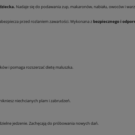
dziecka.
Nadaje się do podawania zup, makaronów, nabiału, owoców i war
zabezpiecza przed rozlaniem zawartości. Wykonana z
bezpiecznego i odpor
ków i pomaga rozszerzać dietę maluszka.
nikniesz niechcianych plam i zabrudzeń.
odzielne jedzenie. Zachęcają do próbowania nowych dań.