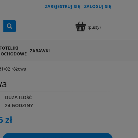
ZAREJESTRUJ SIĘ
ZALOGUJ SIĘ
(pusty)
FOTELIKI
ZABAWKI
MOCHODOWE
81/02 różowa
wa
DUŻA ILOŚĆ
24 GODZINY
6 zł