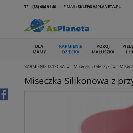
TEL:
(33) 486 91 40
| E-MAIL:
SKLEP@ASPLANETA.PL
DLA
KARMIENIE
POKÓJ
PIEL
MAMY
DZIECKA
MALUSZKA
I H
»
»
KARMIENIE DZIECKA
Miseczki i talerzyki
Misecz
ARTYKUŁY DLA ZWIERZĄT
Miseczka Silikonowa z pr