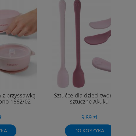
a z przyssawką
Sztućce dla dzieci tworzywo
yono 1662/02
sztuczne Akuku
ł
9,89 zł
YKA
DO KOSZYKA