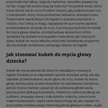
przychodzi myć włosy, stają się markotne, nierzadko pojawia się
też lęk. Czego tak bardzo boją się maluchy? Oczywiście wody, która
może dostać się do oczu! Problem narasta, gdy połączona jest ona
z szamponem, który może podrażniać delikatne, dziecięce oczka.
Przekonanie najmłodszych do kąpieli to poważne wyzwanie, a
rodzice, choć robią co mogą, najczęściej nie są w stanie zapobiec
przedostawaniu się wody do oczu. Z pomocą przychodzi im kubek
do mycia głowy dziecka- prostej budowy akcesorium, które
sprawdza się zarówno w przypadku maluszków, jak i starszych
dzieci. Kubek do mycia włosów może mieć dodatkowo przyjemny
dla oka kształt, dodatkowo zachęcając dziecko do kąpieli.
Jak stosować kubek do mycia głowy
dziecka?
Kubek do mycia włosów dla dzieci to nieodłączny towarzysz
kąpieli. Pozwala on w odpowiedni sposób dozować wodę, tak aby
zapobiec przedostawaniu się do płynu do oczu. Kubek do mycia
głowy dziecka służy przede wszystkim do spłukiwania szamponu,
jednak można również używać go do polewania główki wodą
jeszcze przed aplikacją kosmetyku. Niektórzy rodzice posiłkują się
kubkiem, zmywając pianę z ciała dziecka- maluchy, zauroczone
małymi kubeczkami, często same dopominają się, aby używać ich
przy każdej możliwej okazji. Niemniej jednak głównym celem, w jaki