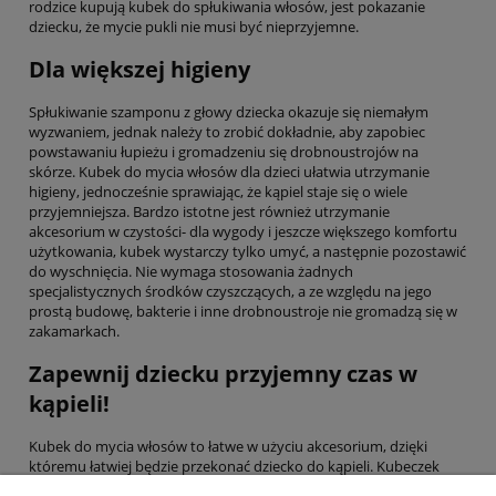
rodzice kupują kubek do spłukiwania włosów, jest pokazanie
dziecku, że mycie pukli nie musi być nieprzyjemne.
Dla większej higieny
Spłukiwanie szamponu z głowy dziecka okazuje się niemałym
wyzwaniem, jednak należy to zrobić dokładnie, aby zapobiec
powstawaniu łupieżu i gromadzeniu się drobnoustrojów na
skórze. Kubek do mycia włosów dla dzieci ułatwia utrzymanie
higieny, jednocześnie sprawiając, że kąpiel staje się o wiele
przyjemniejsza. Bardzo istotne jest również utrzymanie
akcesorium w czystości- dla wygody i jeszcze większego komfortu
użytkowania, kubek wystarczy tylko umyć, a następnie pozostawić
do wyschnięcia. Nie wymaga stosowania żadnych
specjalistycznych środków czyszczących, a ze względu na jego
prostą budowę, bakterie i inne drobnoustroje nie gromadzą się w
zakamarkach.
Zapewnij dziecku przyjemny czas w
kąpieli!
Kubek do mycia włosów to łatwe w użyciu akcesorium, dzięki
któremu łatwiej będzie przekonać dziecko do kąpieli. Kubeczek
można stosować zarówno u niemowląt, jak i u starszych dzieci,