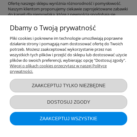
Ofertę naszego sklepu wyróżnia różnorodność i pomysłowość.
Naszym klientom proponujemy ciekawie zaprojektowane zabawki
do kąpieli dla niemowlaka, które z pewnością spodobają się
dziecku.
Prezentowany asortyment ma wymiar zarówno
edukacyjny, jak i integracyjny
. Zabawki do kąpieli dla niemowląt
Dbamy o Twoją prywatność
i dzieci to doskonała propozycja również dla tych, którzy po prostu
chcą spędzać z dzieckiem czas kąpieli. Mnogość wzorów i kolorów
Pliki cookies i pokrewne im technologie umożliwiają poprawne
sprawi, że odkrywanie kolejnych wariantów zabawy będzie
działanie strony i pomagają nam dostosować ofertę do Twoich
prawdziwą przyjemnością.
potrzeb. Możesz zaakceptować wykorzystanie przez nas
wszystkich tych plików i przejść do sklepu lub dostosować użycie
Reasumując, nasze zabawki do kąpieli dla niemowląt i nieco
plików do swoich preferencji, wybierając opcję "Dostosuj zgody".
większych pociech to strzał w dziesiątkę.
Więcej o plikach cookies przeczytasz w naszej Polityce
prywatności.
Przydatne linki
ZAAKCEPTUJ TYLKO NIEZBĘDNE
Warunki zakupów
DOSTOSUJ ZGODY
Moje konto
ZAAKCEPTUJ WSZYSTKIE
Informacje o sklepie