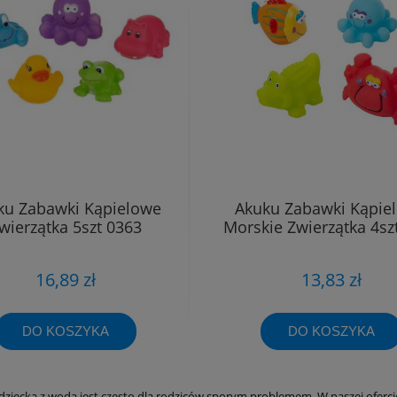
ku Zabawki Kąpielowe
Akuku Zabawki Kąpie
wierzątka 5szt 0363
Morskie Zwierzątka 4sz
16,89 zł
13,83 zł
DO KOSZYKA
DO KOSZYKA
dziecka z wodą jest często dla rodziców sporym problemem. W naszej oferci