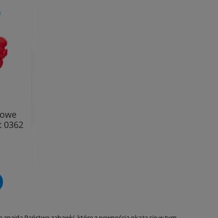
lowe
t 0362
e znajdą Państwo zabawki, które z pewnością okażą się w tym