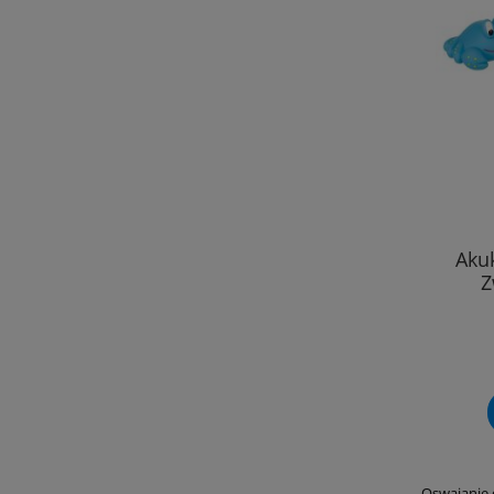
Aku
Z
Oswajanie 