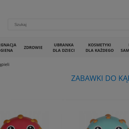
ĘGNACJA
UBRANKA
KOSMETYKI
ZDROWIE
IGIENA
DLA DZIECI
DLA KAŻDEGO
SA
pieli
ZABAWKI DO KĄP