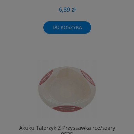
6,89 zł
DO KOSZYKA
Akuku Talerzyk Z Przyssawką róż/szary
0525