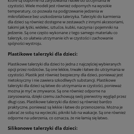
które są odporne na zarysowania i łatwe do utrzymania w
czystości. Wiele modeli jest również odpornych na wysokie
temperatury, co pozwala na podgrzewanie jedzenia w
mikrofalówce bez uszkodzenia talerzyka. Talerzyki do karmienia
dla dzieci są również dostępne w zestawach z innymi akcesoriami,
takimi jak łyżki, widelec, sztućce, kubki, naczynia i pojemniki na
jedzenie. Są one często wykonane z tego samego materiału co
talerzyk, co ułatwia utrzymanie ich w czystości i zachowanie
spójności wystroju.
Plastikowe talerzyki dla dzieci:
Plastikowe talerzyki dla dzieci to jedna z najczęściej wybieranych
opcji przez rodziców. Są one lekkie, trwałe i łatwe do utrzymania w
czystości. Plastik jest również bezpieczny dla dzieci, ponieważ jest
nietoksyczny i nie zawiera szkodliwych substancji. Plastikowe
talerzyki dla dzieci są łatwe do utrzymania w czystości, ponieważ
można je myć w zmywarce. Są one również odporne na
zarysowania, dzięki czemu zachowują swój pierwotny wygląd przez
długi czas. Plastikowe talerzyki dla dzieci są również bardzo
praktyczne, ponieważ są lekkie i łatwe do przenoszenia. Można je
zabrać ze sobą na wycieczki, pikniki lub na wakacje. Są one również
odporne na uderzenia, co oznacza, że nie łamią się łatwo.
Silikonowe talerzyki dla dzieci: