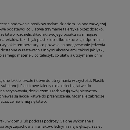
ezpieczne podawanie posiłków małym dzieciom. Są one zazwyczaj
owe podstawki, co ułatwia trzymanie talerzyka przez dziecko.
że łatwo rozdzielić składniki swojego posiłku na mniejsze
ateriałów, takich jak plastik lub silikon, które są odporne na
na wysokie temperatury, co pozwala na podgrzewanie jedzenia
 dostępne w zestawach z innymi akcesoriami, takimi jak łyżki,
go samego materiału co talerzyk, co ułatwia utrzymanie ich w
ą one lekkie, trwałe i łatwe do utrzymania w czystości. Plastik
substancji. Plastikowe talerzyki dla dzieci są łatwe do
na zarysowania, dzięki czemu zachowują swój pierwotny
ponieważ są lekkie i łatwe do przenoszenia. Można je zabrać ze
cza, że nie łamią się łatwo.
o użytku w domu lub podczas podróży. Są one wykonane z
absorbuje zapachów ani smaków. Jednym z największych zalet