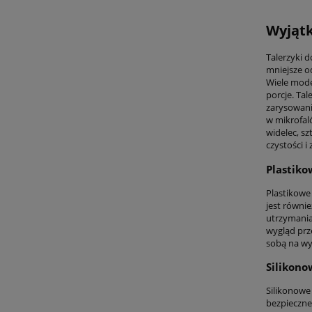
Wyjątk
Talerzyki 
mniejsze od
Wiele model
porcje. Tal
zarysowani
w mikrofaló
widelec, sz
czystości i
Plastikow
Plastikowe 
jest równie
utrzymania
wygląd prze
sobą na wyc
Silikonow
Silikonowe
bezpieczne