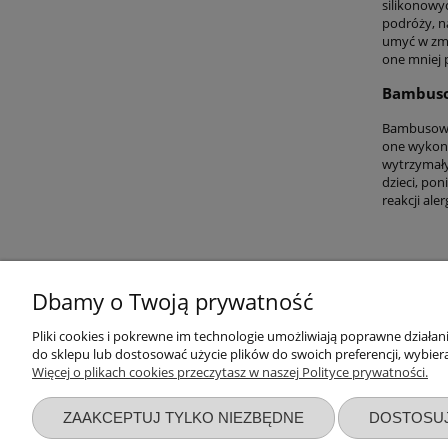
silikonowyc
podróży, n
umyć w zmy
one mniej p
Bambusow
Bambusowe 
one wykona
wytrzymały,
dzieci, pon
reakcji aler
Dbamy o Twoją prywatność
Przydatne linki
Warunki z
Pliki cookies i pokrewne im technologie umożliwiają poprawne działa
do sklepu lub dostosować użycie plików do swoich preferencji, wybiera
Więcej o plikach cookies przeczytasz w naszej Polityce prywatności.
Nowości
Regulaminy
Promocje
Zwroty i re
ZAAKCEPTUJ TYLKO NIEZBĘDNE
DOSTOSU
Wyprawka dla noworodka
Polityka pr