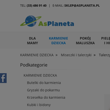
TEL:
(33) 486 91 40
| E-MAIL:
SKLEP@ASPLANETA.PL
DLA
KARMIENIE
POKÓJ
PIEL
MAMY
DZIECKA
MALUSZKA
I H
»
»
KARMIENIE DZIECKA
Miseczki i talerzyki
Talerz
ARTYKUŁY DLA ZWIERZĄT
Podkategorie
KARMIENIE DZIECKA
Butelki do karmienia
Gryzaki do pokarmu
Krzesełka do karmienia
Kubki i bidony