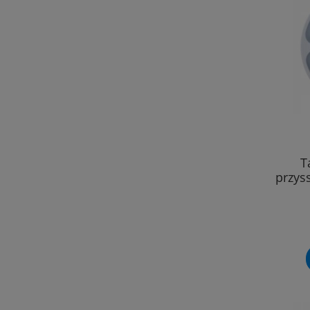
T
przys