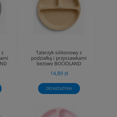
 z
Talerzyk silikonowy z
kami
podziałką i przyssawkami
AND
beżowy BOCIOLAND
14,89 zł
DO KOSZYKA