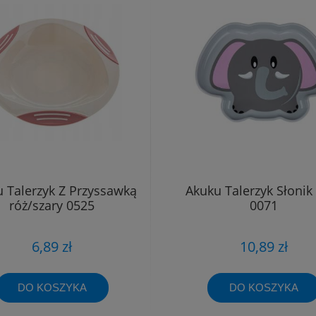
 Talerzyk Z Przyssawką
Akuku Talerzyk Słoni
róż/szary 0525
0071
6,89 zł
10,89 zł
DO KOSZYKA
DO KOSZYKA