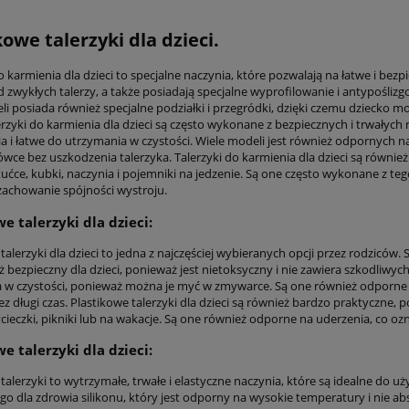
owe talerzyki dla dzieci.
do karmienia dla dzieci to specjalne naczynia, które pozwalają na łatwe i b
 zwykłych talerzy, a także posiadają specjalne wyprofilowanie i antypoślizg
i posiada również specjalne podziałki i przegródki, dzięki czemu dziecko mo
erzyki do karmienia dla dzieci są często wykonane z bezpiecznych i trwałych m
a i łatwe do utrzymania w czystości. Wiele modeli jest również odpornych 
wce bez uszkodzenia talerzyka. Talerzyki do karmienia dla dzieci są również
tućce, kubki, naczynia i pojemniki na jedzenie. Są one często wykonane z te
 zachowanie spójności wystroju.
e talerzyki dla dzieci:
talerzyki dla dzieci to jedna z najczęściej wybieranych opcji przez rodziców. S
ż bezpieczny dla dzieci, ponieważ jest nietoksyczny i nie zawiera szkodliwych 
 w czystości, ponieważ można je myć w zmywarce. Są one również odporne 
z długi czas. Plastikowe talerzyki dla dzieci są również bardzo praktyczne, 
ieczki, pikniki lub na wakacje. Są one również odporne na uderzenia, co ozna
e talerzyki dla dzieci:
 talerzyki to wytrzymałe, trwałe i elastyczne naczynia, które są idealne d
go dla zdrowia silikonu, który jest odporny na wysokie temperatury i nie 