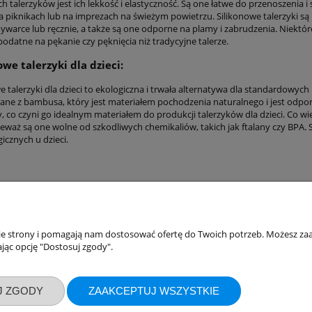
h talerzyków jest ich lekkość i elastyczność. Są one łatwe do przenoszenia i
a piknikach lub na imprezach na świeżym powietrzu. Silikonowe talerzyki są
warce lub ręcznie, a także są one odporne na plamy i zabrudzenia. Niektór
odatne na pękanie czy pęknięcia niż tradycyjne talerze.
e talerzyki dla dzieci:
talerzyki dla dzieci to ekologiczna i trwała alternatywa dla standardowych
ne z bambusa, który jest materiałem pochodzenia naturalnego i jest odpor
 co czyni go idealnym materiałem do produkcji talerzyków dla dzieci. Co wi
ieważ są one wolne od szkodliwych chemikaliów, takich jak ftalany czy BPA.
gicznych u dzieci.
akupów
Moje konto
nie strony i pomagają nam dostosować ofertę do Twoich potrzeb. Możesz zaa
jąc opcję "Dostosuj zgody".
Twoje zamówienia
klamacje
Ustawienia konta
J ZGODY
ZAAKCEPTUJ WSZYSTKIE
ywatności
Przechowalnia