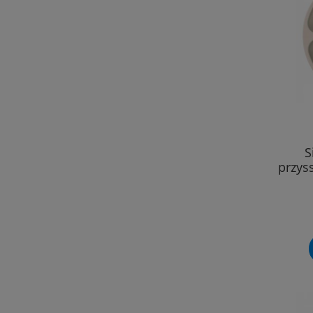
S
przys