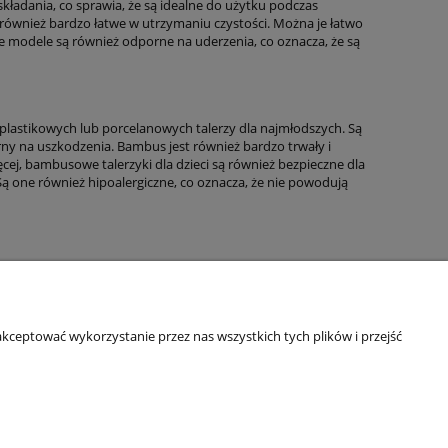
 składania, co sprawia, że są idealne do użytku podczas
 również bardzo łatwe w utrzymaniu czystości. Można je łatwo
e modele są również odporne na uderzenia, co oznacza, że są
 plastikowych lub porcelanowych talerzy dla najmłodszych. Są
ny na uszkodzenia. Bambus jest również bardzo trwały i
ęcej, bambusowe talerzyki dla dzieci są również bezpieczne dla
 Są one również hipoalergiczne, co oznacza, że nie powodują
Informacje o sklepie
kceptować wykorzystanie przez nas wszystkich tych plików i przejść
O firmie
Odbiory osobiste
Dane kontaktowe