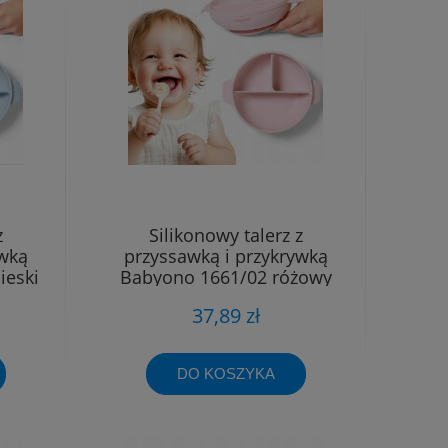
z
Silikonowy talerz z
ywką
przyssawką i przykrywką
ieski
Babyono 1661/02 różowy
37,89 zł
DO KOSZYKA