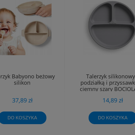
erzyk Babyono beżowy
Talerzyk silikonowy
silikon
podziałką i przyssaw
ciemny szary BOCIO
37,89 zł
14,89 zł
DO KOSZYKA
DO KOSZYKA