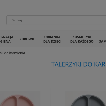
ĘGNACJA
UBRANKA
KOSMETYKI
ZDROWIE
IGIENA
DLA DZIECI
DLA KAŻDEGO
SA
yki do karmienia
TALERZYKI DO KAR