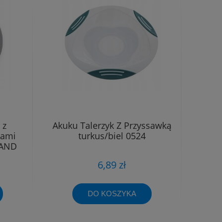
 z
Akuku Talerzyk Z Przyssawką
kami
turkus/biel 0524
LAND
6,89 zł
DO KOSZYKA