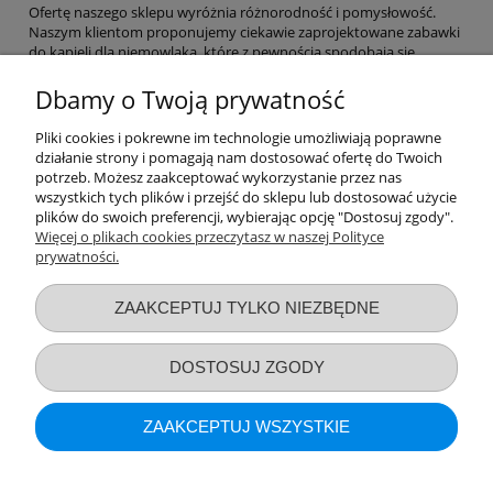
Ofertę naszego sklepu wyróżnia różnorodność i pomysłowość.
Naszym klientom proponujemy ciekawie zaprojektowane zabawki
do kąpieli dla niemowlaka, które z pewnością spodobają się
dziecku.
Prezentowany asortyment ma wymiar zarówno
edukacyjny, jak i integracyjny
. Zabawki do kąpieli dla niemowląt
Dbamy o Twoją prywatność
i dzieci to doskonała propozycja również dla tych, którzy po prostu
chcą spędzać z dzieckiem czas kąpieli. Mnogość wzorów i kolorów
Pliki cookies i pokrewne im technologie umożliwiają poprawne
sprawi, że odkrywanie kolejnych wariantów zabawy będzie
działanie strony i pomagają nam dostosować ofertę do Twoich
prawdziwą przyjemnością.
potrzeb. Możesz zaakceptować wykorzystanie przez nas
wszystkich tych plików i przejść do sklepu lub dostosować użycie
Reasumując, nasze zabawki do kąpieli dla niemowląt i nieco
plików do swoich preferencji, wybierając opcję "Dostosuj zgody".
większych pociech to strzał w dziesiątkę.
Więcej o plikach cookies przeczytasz w naszej Polityce
prywatności.
Przydatne linki
ZAAKCEPTUJ TYLKO NIEZBĘDNE
Warunki zakupów
DOSTOSUJ ZGODY
Moje konto
ZAAKCEPTUJ WSZYSTKIE
Informacje o sklepie