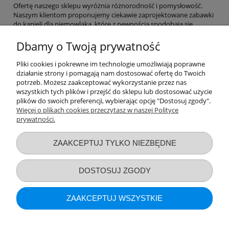
Ofertę naszego sklepu wyróżnia różnorodność i pomysłowość.
Naszym klientom proponujemy ciekawie zaprojektowane zabawki
do kąpieli dla niemowlaka, które z pewnością spodobają się
dziecku.
Prezentowany asortyment ma wymiar zarówno
edukacyjny, jak i integracyjny
. Zabawki do kąpieli dla niemowląt
Dbamy o Twoją prywatność
i dzieci to doskonała propozycja również dla tych, którzy po prostu
chcą spędzać z dzieckiem czas kąpieli. Mnogość wzorów i kolorów
Pliki cookies i pokrewne im technologie umożliwiają poprawne
sprawi, że odkrywanie kolejnych wariantów zabawy będzie
działanie strony i pomagają nam dostosować ofertę do Twoich
prawdziwą przyjemnością.
potrzeb. Możesz zaakceptować wykorzystanie przez nas
wszystkich tych plików i przejść do sklepu lub dostosować użycie
Reasumując, nasze zabawki do kąpieli dla niemowląt i nieco
plików do swoich preferencji, wybierając opcję "Dostosuj zgody".
większych pociech to strzał w dziesiątkę.
Więcej o plikach cookies przeczytasz w naszej Polityce
prywatności.
Przydatne linki
ZAAKCEPTUJ TYLKO NIEZBĘDNE
Warunki zakupów
DOSTOSUJ ZGODY
Moje konto
ZAAKCEPTUJ WSZYSTKIE
Informacje o sklepie