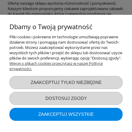
Ofertę naszego sklepu wyróżnia różnorodność i pomysłowość.
Naszym klientom proponujemy ciekawie zaprojektowane zabawki
do kąpieli dla niemowlaka, które z pewnością spodobają się
dziecku.
Prezentowany asortyment ma wymiar zarówno
edukacyjny, jak i integracyjny
. Zabawki do kąpieli dla niemowląt
Dbamy o Twoją prywatność
i dzieci to doskonała propozycja również dla tych, którzy po prostu
chcą spędzać z dzieckiem czas kąpieli. Mnogość wzorów i kolorów
Pliki cookies i pokrewne im technologie umożliwiają poprawne
sprawi, że odkrywanie kolejnych wariantów zabawy będzie
działanie strony i pomagają nam dostosować ofertę do Twoich
prawdziwą przyjemnością.
potrzeb. Możesz zaakceptować wykorzystanie przez nas
wszystkich tych plików i przejść do sklepu lub dostosować użycie
Reasumując, nasze zabawki do kąpieli dla niemowląt i nieco
plików do swoich preferencji, wybierając opcję "Dostosuj zgody".
większych pociech to strzał w dziesiątkę.
Więcej o plikach cookies przeczytasz w naszej Polityce
prywatności.
Przydatne linki
ZAAKCEPTUJ TYLKO NIEZBĘDNE
Warunki zakupów
DOSTOSUJ ZGODY
Moje konto
ZAAKCEPTUJ WSZYSTKIE
Informacje o sklepie