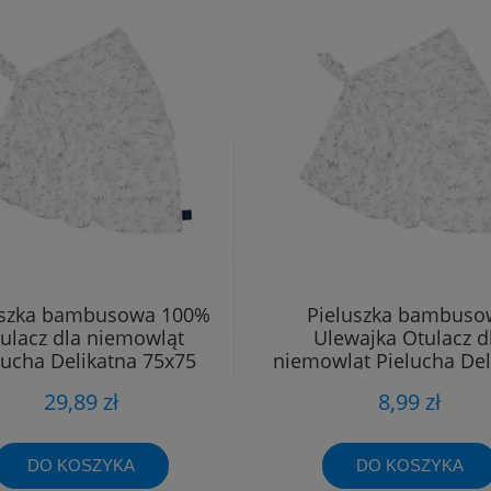
uszka bambusowa 100%
Pieluszka bambuso
ulacz dla niemowląt
Ulewajka Otulacz d
lucha Delikatna 75x75
niemowląt Pielucha Del
40x40
29,89 zł
8,99 zł
DO KOSZYKA
DO KOSZYKA