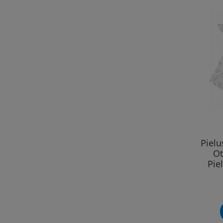
Piel
Ot
Pie