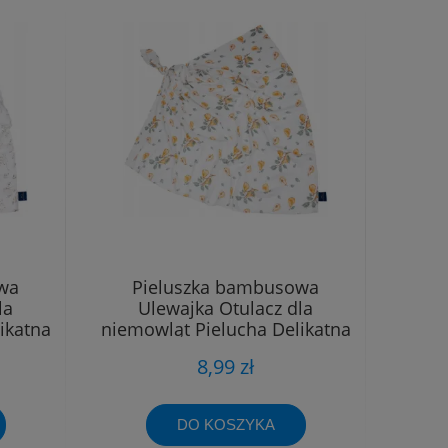
wa
Pieluszka bambusowa
la
Ulewajka Otulacz dla
ikatna
niemowląt Pielucha Delikatna
40x40
8,99 zł
DO KOSZYKA