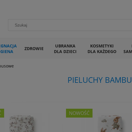
ĘGNACJA
UBRANKA
KOSMETYKI
ZDROWIE
IGIENA
DLA DZIECI
DLA KAŻDEGO
SA
busowe
PIELUCHY BAMB
Ć
NOWOŚĆ