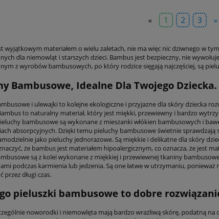
«
1
2
3
»
t wyjątkowym materiałem o wielu zaletach, nie ma więc nic dziwnego w tym
ych dla niemowląt i starszych dzieci. Bambus jest bezpieczny, nie wywołuje a
dnym z wyrobów bambusowych, po który rodzice sięgają najczęściej, są pielu
hy Bambusowe, Idealne Dla Twojego Dziecka.
ambusowe i ulewajki to kolejne ekologiczne i przyjazne dla skóry dziecka ro
ambus to naturalny materiał, który jest miękki, przewiewny i bardzo wytrzym
Pieluchy bambusowe są wykonane z mieszanki włókien bambusowych i baweł
iach absorpcyjnych. Dzięki temu pieluchy bambusowe świetnie sprawdzają si
modzielnie jako pieluchy jednorazowe. Są miękkie i delikatne dla skóry dzie
znaczyć, że bambus jest materiałem hipoalergicznym, co oznacza, że jest ma
ambusowe są z kolei wykonane z miękkiej i przewiewnej tkaniny bambusowej
ami podczas karmienia lub jedzenia. Są one łatwe w utrzymaniu, ponieważ m
 przez długi czas.
go pieluszki bambusowe to dobre rozwiązani
zczególnie noworodki i niemowlęta mają bardzo wrażliwą skórę, podatną na ot