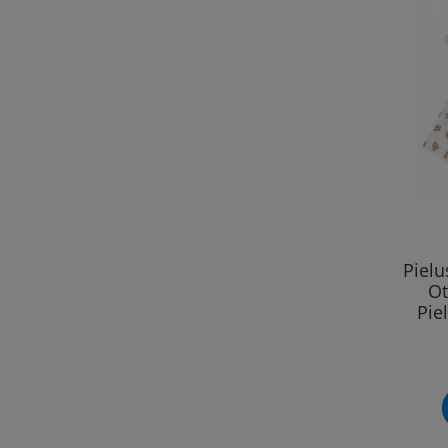
Piel
Ot
Pie