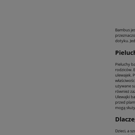
Bambus jes
przeznaczon
dotyku. Je
Pieluc
Pieluchy b
rodziców. B
ulewajek. 
właściwośc
używane sa
również za
Ulewajki b
przed plam
mogą służyć
Dlacze
Dzieci, a s