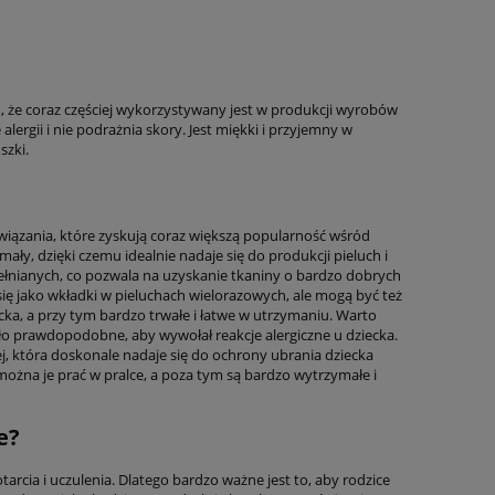
, że coraz częściej wykorzystywany jest w produkcji wyrobów
lergii i nie podrażnia skory. Jest miękki i przyjemny w
szki.
związania, które zyskują coraz większą popularność wśród
ały, dzięki czemu idealnie nadaje się do produkcji pieluch i
nianych, co pozwala na uzyskanie tkaniny o bardzo dobrych
ę jako wkładki w pieluchach wielorazowych, ale mogą być też
cka, a przy tym bardzo trwałe i łatwe w utrzymaniu. Warto
ło prawdopodobne, aby wywołał reakcje alergiczne u dziecka.
, która doskonale nadaje się do ochrony ubrania dziecka
ożna je prać w pralce, a poza tym są bardzo wytrzymałe i
e?
arcia i uczulenia. Dlatego bardzo ważne jest to, aby rodzice