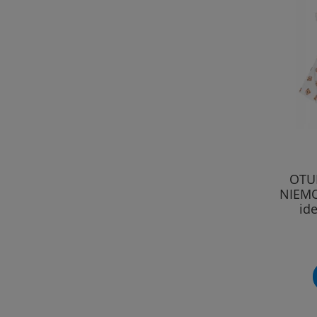
OTU
NIEMO
id