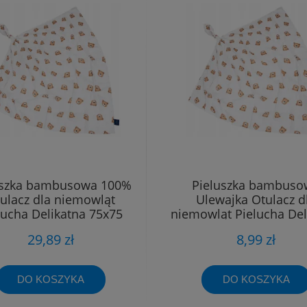
uszka bambusowa 100%
Pieluszka bambuso
ulacz dla niemowląt
Ulewajka Otulacz d
lucha Delikatna 75x75
niemowląt Pielucha Del
40x40
29,89 zł
8,99 zł
DO KOSZYKA
DO KOSZYKA