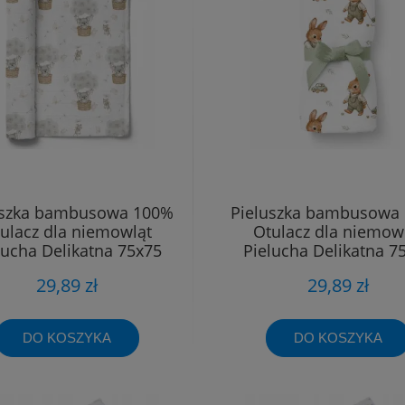
uszka bambusowa 100%
Pieluszka bambusowa
ulacz dla niemowląt
Otulacz dla niemow
lucha Delikatna 75x75
Pielucha Delikatna 7
29,89 zł
29,89 zł
DO KOSZYKA
DO KOSZYKA