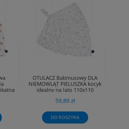
wa
OTULACZ Babmusowy DLA
la
NIEMOWLĄT PIELUSZKA kocyk
ikatna
idealny na lato 110x110
59,89 zł
DO KOSZYKA