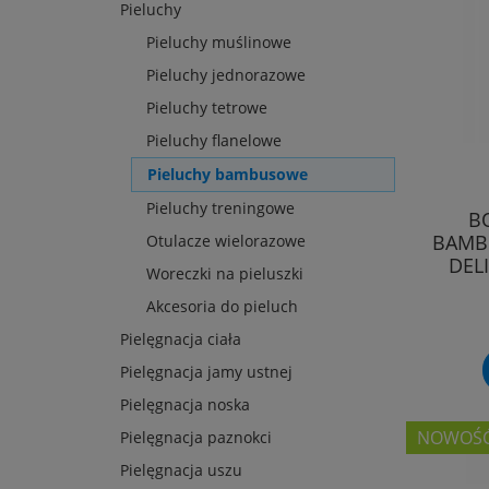
Pieluchy
Pieluchy muślinowe
Pieluchy jednorazowe
Pieluchy tetrowe
Pieluchy flanelowe
Pieluchy bambusowe
Pieluchy treningowe
B
BAMBU
Otulacze wielorazowe
DEL
Woreczki na pieluszki
Akcesoria do pieluch
Pielęgnacja ciała
Pielęgnacja jamy ustnej
Pielęgnacja noska
NOWOŚ
Pielęgnacja paznokci
Pielęgnacja uszu