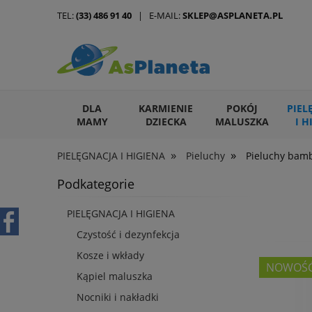
TEL:
(33) 486 91 40
| E-MAIL:
SKLEP@ASPLANETA.PL
DLA
KARMIENIE
POKÓJ
PIEL
MAMY
DZIECKA
MALUSZKA
I H
»
»
PIELĘGNACJA I HIGIENA
Pieluchy
Pieluchy bam
ARTYKUŁY DLA ZWIERZĄT
Podkategorie
PIELĘGNACJA I HIGIENA
Czystość i dezynfekcja
Kosze i wkłady
NOWOŚ
Kąpiel maluszka
Nocniki i nakładki