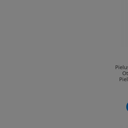
Piel
Ot
Pie