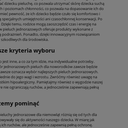
ć dziecku pieluchę, co pozwala utrzymać skórę dziecka suchą
ch i poziomach chłonności, co pozwala na dopasowanie ich do
mieć pewność, że ich dziecko będzie czuło się komfortowo i
ą specjalnych umiejętności ani czasochłonnej konserwacji. Po
Dzięki temu, rodzice mogą zaoszczędzić czas i energię na
tów pieluch jednorazowych oferuje produkty wykonane z
dują podrażnień. Ponadto, dzięki innowacyjnym rozwiązaniom
j szkodliwych dla środowiska.
ze kryteria wyboru
 jest inne, a co za tym idzie, ma indywidualne potrzeby.
wybór jednorazowych pieluch dla noworodków zawsze będzie
awsze oznacza wybór najlepszych pieluch jednorazowych.
dnie do jego wagi i wzrostu. Zwróćmy również uwagę na
ystkim hipoalergiczny. Pamiętajmy również o wygodzie naszej
e nie ograniczają ruchów, a jednocześnie zapewniają pełną
ożemy pominąć
pieluchy jednorazowe dla niemowląt różnią się od tych dla
wywały się do aktywności naszego dziecka. W miarę jak
ą ich ruchów, ale jednocześnie zapewnią pełną ochronę.