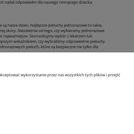
st nadal odpowiedni dla naszego rosnącego dziecka.
e są nasze dzieci. Najlepsze pieluchy jednorazowe to takie,
atnej skóry. Niezależnie od tego, czy wybieramy jednorazowe
st najważniejsze. Skonsultujmy wybór z lekarzem lub
jlepszym wskaźnikiem, czy wybraliśmy odpowiednie pieluchy
dnorazowych pieluch, które są bezpieczne nie tylko dla
kceptować wykorzystanie przez nas wszystkich tych plików i przejść
Informacje o sklepie
O firmie
Odbiory osobiste
Dane kontaktowe
Kontakt