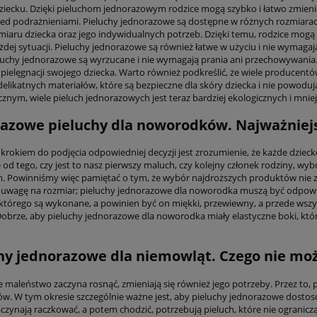
iecku. Dzięki pieluchom jednorazowym rodzice mogą szybko i łatwo zmienia
rzed podrażnieniami. Pieluchy jednorazowe są dostępne w różnych rozmiara
zmiaru dziecka oraz jego indywidualnych potrzeb. Dzięki temu, rodzice mogą 
żdej sytuacji. Pieluchy jednorazowe są również łatwe w użyciu i nie wymagaj
eluchy jednorazowe są wyrzucane i nie wymagają prania ani przechowywania. 
 pielęgnacji swojego dziecka. Warto również podkreślić, że wiele producen
 delikatnych materiałów, które są bezpieczne dla skóry dziecka i nie powo
znym, wiele pieluch jednorazowych jest teraz bardziej ekologicznych i mnie
azowe pieluchy dla noworodków. Najważniejs
rokiem do podjęcia odpowiedniej decyzji jest zrozumienie, że każde dziecko
e od tego, czy jest to nasz pierwszy maluch, czy kolejny członek rodziny, 
 Powinniśmy więc pamiętać o tym, że wybór najdroższych produktów nie z
uwagę na rozmiar; pieluchy jednorazowe dla noworodka muszą być odpowie
z którego są wykonane, a powinien być on miękki, przewiewny, a przede wsz
Dobrze, aby pieluchy jednorazowe dla noworodka miały elastyczne boki, któr
hy jednorazowe dla niemowląt. Czego nie m
e maleństwo zaczyna rosnąć, zmieniają się również jego potrzeby. Przez to, 
. W tym okresie szczególnie ważne jest, aby pieluchy jednorazowe dostoso
czynają raczkować, a potem chodzić, potrzebują pieluch, które nie ogranicz