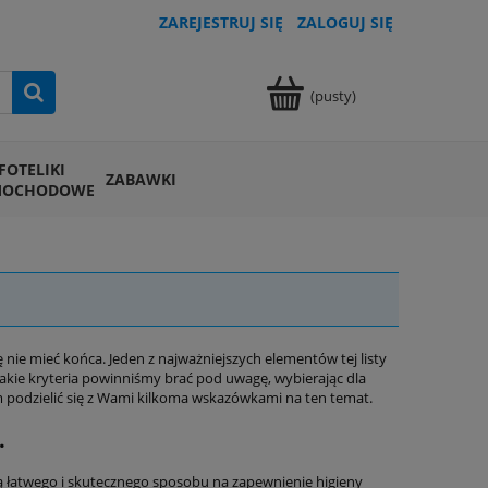
ZAREJESTRUJ SIĘ
ZALOGUJ SIĘ
(pusty)
FOTELIKI
ZABAWKI
MOCHODOWE
ę nie mieć końca. Jeden z najważniejszych elementów tej listy
jakie kryteria powinniśmy brać pod uwagę, wybierając dla
m podzielić się z Wami kilkoma wskazówkami na ten temat.
.
ą łatwego i skutecznego sposobu na zapewnienie higieny