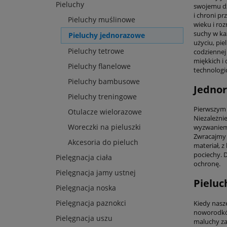
Pieluchy
swojemu dz
i chroni p
Pieluchy muślinowe
wieku i ro
suchy w ka
Pieluchy jednorazowe
użyciu, pi
Pieluchy tetrowe
codziennej
miękkich i
Pieluchy flanelowe
technologic
Pieluchy bambusowe
Jednor
Pieluchy treningowe
Pierwszym k
Otulacze wielorazowe
Niezależni
Woreczki na pieluszki
wyzwaniem.
Zwracajmy 
Akcesoria do pieluch
materiał, 
pociechy. 
Pielęgnacja ciała
ochronę.
Pielęgnacja jamy ustnej
Pieluc
Pielęgnacja noska
Pielęgnacja paznokci
Kiedy nasz
noworodków
Pielęgnacja uszu
maluchy za