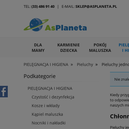
TEL:
(33) 486 91 40
| E-MAIL:
SKLEP@ASPLANETA.PL
DLA
KARMIENIE
POKÓJ
PIEL
MAMY
DZIECKA
MALUSZKA
I H
»
»
PIELĘGNACJA I HIGIENA
Pieluchy
Pieluchy jed
ARTYKUŁY DLA ZWIERZĄT
Podkategorie
Nie znal
PIELĘGNACJA I HIGIENA
Kiedy przyg
Czystość i dezynfekcja
to odpowie
naszych mi
Kosze i wkłady
Kąpiel maluszka
Chłonn
Nocniki i nakładki
Pieluchy j