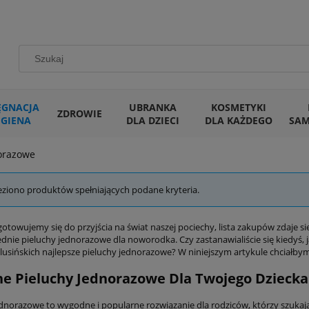
ĘGNACJA
UBRANKA
KOSMETYKI
ZDROWIE
IGIENA
DLA DZIECI
DLA KAŻDEGO
SA
norazowe
eziono produktów spełniających podane kryteria.
otowujemy się do przyjścia na świat naszej pociechy, lista zakupów zdaje si
dnie pieluchy jednorazowe dla noworodka. Czy zastanawialiście się kiedyś, 
lusińskich najlepsze pieluchy jednorazowe? W niniejszym artykule chciałby
e Pieluchy Jednorazowe Dla Twojego Dziecka
ednorazowe to wygodne i popularne rozwiązanie dla rodziców, którzy szukaj