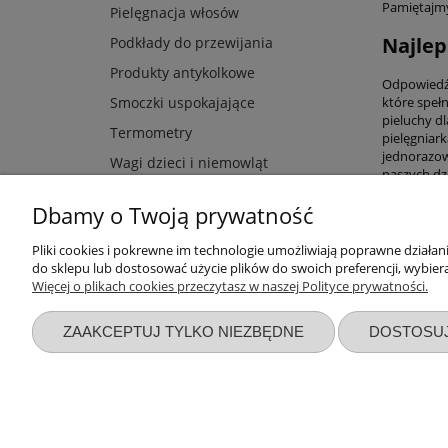
Pamiętajmy
Pielęgnacja włosów
Najlep
Podkłady do przewijania
Produkty antykolkowe
Odpowiedź n
które spełn
Smoczki uspokajające
pieluchy d
Termometry
pielęgniar
jednorazow
Wagi dzieci i niemowląt
naszych dzi
Dbamy o Twoją prywatność
Pliki cookies i pokrewne im technologie umożliwiają poprawne działa
Przydatne linki
Warunki z
do sklepu lub dostosować użycie plików do swoich preferencji, wybiera
Więcej o plikach cookies przeczytasz w naszej Polityce prywatności.
Nowości
Regulaminy
Promocje
Zwroty i re
ZAAKCEPTUJ TYLKO NIEZBĘDNE
DOSTOSU
Wyprawka dla noworodka
Polityka pr
Zbieraj punkty za zakupy
Formy płatn
Blog sklepu AsPlaneta
Czas i kosz