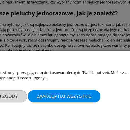
 o regularnym sprawdzaniu, czy wybrany rozmiar pieluch jednorazowych je
sze pieluchy jednorazowe. Jak je znaleźć?
a pytanie, jakie są najlepsze pieluchy jednorazowe, jest tak różna, jak różn
iają potrzeby naszego dziecka, a jednocześnie są bezpieczne dla jego delik
la noworodków i dla niemowląt, pamiętajmy, że to dobro naszego dziecka je
ką, a przede wszystkim obserwujmy reakcje naszego malucha. To on jest na
e. Pamiętajmy też, że na rynku dostępne są również ekologiczne warianty je
eci, ale także dla naszej planety.
nie strony i pomagają nam dostosować ofertę do Twoich potrzeb. Możesz zaa
akupów
Moje konto
jąc opcję "Dostosuj zgody".
Twoje zamówienia
klamacje
Ustawienia konta
J ZGODY
ZAAKCEPTUJ WSZYSTKIE
ywatności
Przechowalnia
ości
ty dostawy
Sklep internetowy Shoper.pl