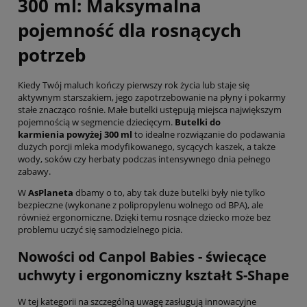
300 ml: Maksymalna
pojemność dla rosnących
potrzeb
Kiedy Twój maluch kończy pierwszy rok życia lub staje się
aktywnym starszakiem, jego zapotrzebowanie na płyny i pokarmy
stałe znacząco rośnie. Małe butelki ustępują miejsca największym
pojemnością w segmencie dziecięcym.
Butelki do
karmienia powyżej 300 ml
to idealne rozwiązanie do podawania
dużych porcji mleka modyfikowanego, sycących kaszek, a także
wody, soków czy herbaty podczas intensywnego dnia pełnego
zabawy.
W
AsPlaneta
dbamy o to, aby tak duże butelki były nie tylko
bezpieczne (wykonane z polipropylenu wolnego od BPA), ale
również ergonomiczne. Dzięki temu rosnące dziecko może bez
problemu uczyć się samodzielnego picia.
Nowości od Canpol Babies - świecące
uchwyty i ergonomiczny kształt S-Shape
W tej kategorii na szczególną uwagę zasługują innowacyjne