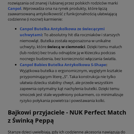
rozwiązania od znanej i lubianej przez polskich rodziców marki
Canpol
. Wprowadza ona na rynek produkty, które łączą
zaawansowaną antykolkowość z funkcjonalnością ułatwiającą
codzienne (i nocne!) karmienie:
Canpol Butelka Antykolkowa ze świecącymi
uchwytami
:
To absolutny hit dla roczniaków i starszych
niemowląt. Butelka została wyposażona w unikalne
uchwyty, które
świecą w ciemności
. Dzięki temu maluch
(lub rodzic) bez trudu odnajdzie ją w łóżeczku podczas
nocnego budzenia, bez konieczności włączania światła.
Canpol Babies Butelka Antykolkowa S-Shape
:
Wyjątkowa butelka o ergonomicznym, wygiętym kształcie
przypominającym literę „S”. Taka konstrukcja nie tylko
ułatwia dziecku stabilny chwyt, ale przede wszystkim
zapewnia optymalny kąt nachylenia butelki. Dzięki temu
smoczek jest stale wypełniony pokarmem, co minimalizuje
ryzyko połykania powietrza i powstawania kolki.
Bajkowi przyjaciele - NUK Perfect Match
z Świnką Peppą
Starsze dzieci uwielbiają, gdy ich codzienne akcesoria nawiązują do