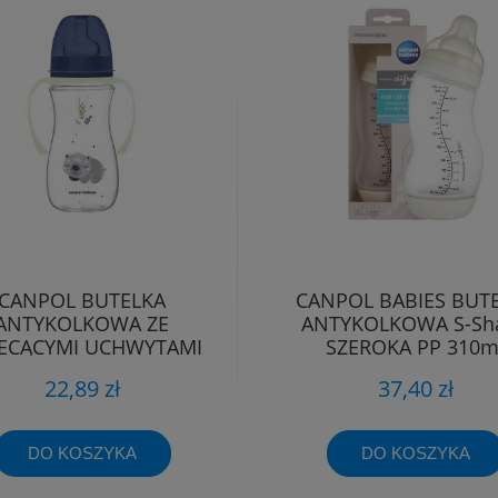
CANPOL BUTELKA
CANPOL BABIES BUT
ANTYKOLKOWA ZE
ANTYKOLKOWA S-Sh
ECĄCYMI UCHWYTAMI
SZEROKA PP 310m
KOALA 12m+ 300ml
22,89 zł
37,40 zł
DO KOSZYKA
DO KOSZYKA