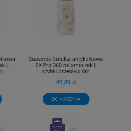
olkowa
Suavinex Butelka antykolkowa
ek L
SX Pro 360 ml smoczek L
m
szybki przepływ 6m
48,89 zł
DO KOSZYKA