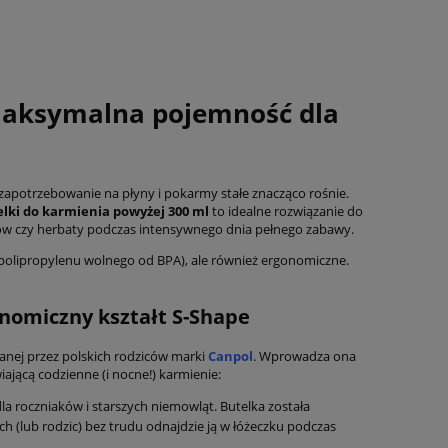
 Maksymalna pojemność dla
 zapotrzebowanie na płyny i pokarmy stałe znacząco rośnie.
lki do karmienia powyżej 300 ml
to idealne rozwiązanie do
ów czy herbaty podczas intensywnego dnia pełnego zabawy.
 polipropylenu wolnego od BPA), ale również ergonomiczne.
onomiczny kształt S-Shape
ianej przez polskich rodziców marki
Canpol
. Wprowadza ona
ającą codzienne (i nocne!) karmienie:
la roczniaków i starszych niemowląt. Butelka została
ch (lub rodzic) bez trudu odnajdzie ją w łóżeczku podczas