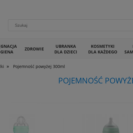
ĘGNACJA
UBRANKA
KOSMETYKI
ZDROWIE
IGIENA
DLA DZIECI
DLA KAŻDEGO
SA
»
lki
Pojemność powyżej 300ml
POJEMNOŚĆ POWYŻE