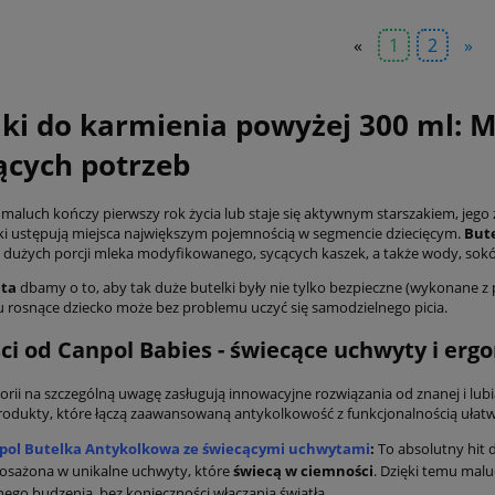
«
1
2
»
lki do karmienia powyżej 300 ml:
ących potrzeb
 maluch kończy pierwszy rok życia lub staje się aktywnym starszakiem, jego
ki ustępują miejsca największym pojemnością w segmencie dziecięcym.
Bute
dużych porcji mleka modyfikowanego, sycących kaszek, a także wody, sok
eta
dbamy o to, aby tak duże butelki były nie tylko bezpieczne (wykonane z
u rosnące dziecko może bez problemu uczyć się samodzielnego picia.
i od Canpol Babies - świecące uchwyty i erg
gorii na szczególną uwagę zasługują innowacyjne rozwiązania od znanej i lub
rodukty, które łączą zaawansowaną antykolkowość z funkcjonalnością ułatwi
pol Butelka Antykolkowa ze świecącymi uchwytami
:
To absolutny hit d
osażona w unikalne uchwyty, które
świecą w ciemności
. Dzięki temu malu
ego budzenia, bez konieczności włączania światła.