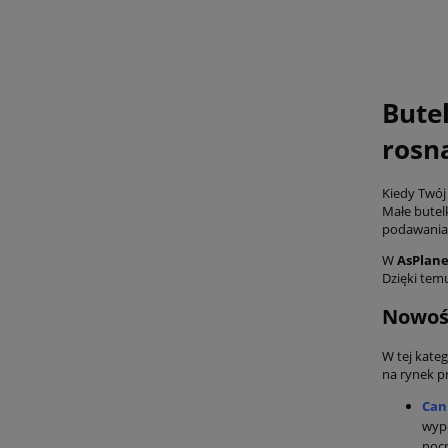
Bute
rosn
Kiedy Twój
Małe butel
podawania 
W
AsPlan
Dzięki tem
Nowośc
W tej kate
na rynek p
Can
wyp
nocn