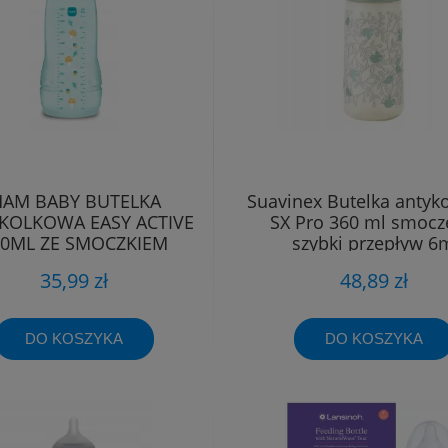
AM BABY BUTELKA
Suavinex Butelka antyk
KOLKOWA EASY ACTIVE
SX Pro 360 ml smocz
30ML ZE SMOCZKIEM
szybki przepływ 6
SZYBKIM 4M+
35,99 zł
48,89 zł
DO KOSZYKA
DO KOSZYKA