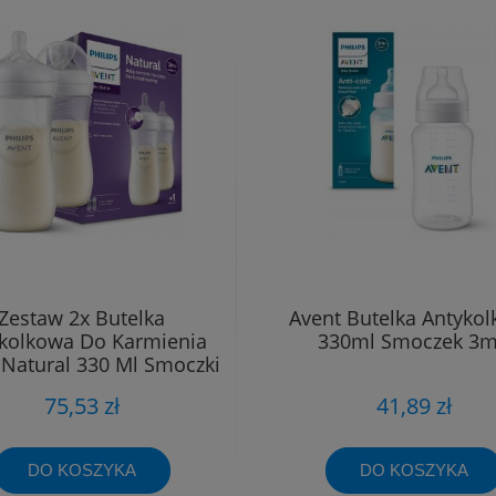
Zestaw 2x Butelka
Avent Butelka Antyko
kolkowa Do Karmienia
330ml Smoczek 3
 Natural 330 Ml Smoczki
3m+
75,53 zł
41,89 zł
DO KOSZYKA
DO KOSZYKA