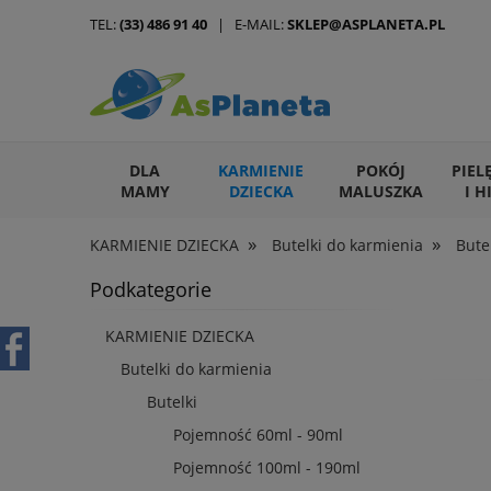
TEL:
(33) 486 91 40
| E-MAIL:
SKLEP@ASPLANETA.PL
DLA
KARMIENIE
POKÓJ
PIEL
MAMY
DZIECKA
MALUSZKA
I H
»
»
KARMIENIE DZIECKA
Butelki do karmienia
Bute
ARTYKUŁY DLA ZWIERZĄT
Podkategorie
KARMIENIE DZIECKA
Butelki do karmienia
Butelki
Pojemność 60ml - 90ml
Pojemność 100ml - 190ml