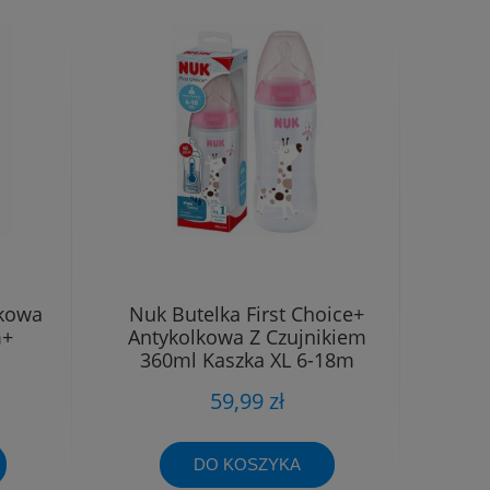
lkowa
Nuk Butelka First Choice+
m+
Antykolkowa Z Czujnikiem
360ml Kaszka XL 6-18m
Różowa
59,99 zł
DO KOSZYKA