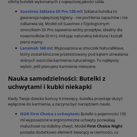
ofertę butelek wykonanych z najwyższej jakości szkła.
Suavinex Szklana SX Pro 120 ml
:
Szklana butelka to
gwarancja najwyższej higieny - nie pochłania zapachów i nie
odbarwia się. Model od Suavinex z fizjologicznym
smoczkiem SX Pro zapewnia wolny przepływ, idealny dla
noworodków (0 m+), imitując naturalną teksturę i kształt
piersi mamy.
Lansinoh 160 ml
:
Wyposażona w smoczek NaturalWave,
który został klinicznie przetestowany pod kątem utrwalania
dobrych wzorców karmienia naturalnego. To najlepszy
wybór, jeśli planujesz karmienie mieszane.
Nauka samodzielności: Butelki z
uchwytami i kubki niekapki
Kiedy Twoje dziecko kończy 6 miesięcy, butelka przestaje służyć
wyłącznie do karmienia, a zaczyna być narzędziem nauki.
NUK First Choice z uchwytem
:
Butelki o pojemności 150
ml wyposażone w ergonomiczne uchwyty pozwalają
maluchowi na stabilny chwyt. Model
First Choice Night
posiada dodatkowo element świecący w ciemności, co