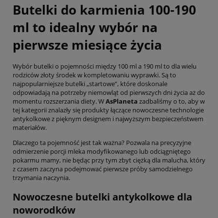
Butelki do karmienia 100-190
ml to idealny wybór na
pierwsze miesiące życia
Wybór butelki o pojemności między 100 ml a 190 ml to dla wielu
rodziców złoty środek w kompletowaniu wyprawki. Są to
najpopularniejsze butelki „startowe”, które doskonale
odpowiadają na potrzeby niemowląt od pierwszych dni życia aż do
momentu rozszerzania diety. W
AsPlaneta
zadbaliśmy o to, aby w
tej kategorii znalazły się produkty łączące nowoczesne technologie
antykolkowe z pięknym designem i najwyższym bezpieczeństwem
materiałów.
Dlaczego ta pojemność jest tak ważna? Pozwala na precyzyjne
odmierzenie porcji mleka modyfikowanego lub odciągniętego
pokarmu mamy, nie będąc przy tym zbyt ciężką dla malucha, który
z czasem zaczyna podejmować pierwsze próby samodzielnego
trzymania naczynia.
Nowoczesne butelki antykolkowe dla
noworodków