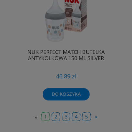
NUK PERFECT MATCH BUTELKA
ANTYKOLKOWA 150 ML SILVER
46,89 zł
DO KOSZYKA
«
1
2
3
4
5
»