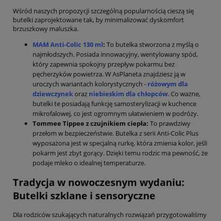
Wśród naszych propozycji szczególną popularnością cieszą się
butelki zaprojektowane tak, by minimalizować dyskomfort
brzuszkowy maluszka.
MAM Anti-Colic 130 ml
:
To butelka stworzona z myślą o
najmłodszych. Posiada innowacyjny, wentylowany spód,
który zapewnia spokojny przepływ pokarmu bez
pęcherzyków powietrza. W AsPlaneta znajdziesz ją w
uroczych wariantach kolorystycznych -
różowym dla
dziewczynek
oraz
niebieskim dla chłopców
. Co ważne,
butelki te posiadają funkcję samosterylizacji w kuchence
mikrofalowej, co jest ogromnym ułatwieniem w podróży.
Tommee Tippee z czujnikiem ciepła:
To prawdziwy
przełom w bezpieczeństwie. Butelka z serii Anti-Colic Plus
wyposażona jest w specjalną rurkę, która zmienia kolor, jeśli
pokarm jest zbyt gorący. Dzięki temu rodzic ma pewność, że
podaje mleko o idealnej temperaturze.
Tradycja w nowoczesnym wydaniu:
Butelki szklane i sensoryczne
Dla rodziców szukających naturalnych rozwiązań przygotowaliśmy