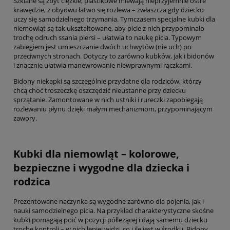
Szklane są zbyt ciężkie, plastikowe miewają nieprzyjemnie ostre
krawędzie, z obydwu łatwo się rozlewa – zwłaszcza gdy dziecko
uczy się samodzielnego trzymania. Tymczasem specjalne kubki dla
niemowląt są tak ukształtowane, aby picie z nich przypominało
trochę odruch ssania piersi – ułatwia to naukę picia. Typowym
zabiegiem jest umieszczanie dwóch uchwytów (nie uch) po
przeciwnych stronach. Dotyczy to zarówno kubków, jak i bidonów
i znacznie ułatwia manewrowanie niewprawnymi rączkami.
Bidony niekapki są szczególnie przydatne dla rodziców, którzy
chcą choć troszeczkę oszczędzić nieustanne przy dziecku
sprzątanie. Zamontowane w nich ustniki i rureczki zapobiegają
rozlewaniu płynu dzięki małym mechanizmom, przypominającym
zawory.
Kubki dla niemowląt – kolorowe,
bezpieczne i wygodne dla dziecka i
rodzica
Prezentowane naczynka są wygodne zarówno dla pojenia, jak i
nauki samodzielnego picia. Na przykład charakterystyczne skośne
kubki pomagają poić w pozycji półleżącej i dają samemu dziecku
trochę kontroli – w nich lepiej widzi, co i ile jest w środku. Bidony