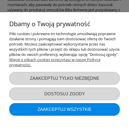
rozmiarach, aby pasowały do potrzeb różnych dzieci. Kauczuk
używany do produkcji smoczków Bibs Boheme jest pozyskiwany z
drzewa Hevea brasiliensis, który rośnie w krajach tropikalnych.
Kauczuk ten jest bezpieczny dla niemowląt i jest wolny od
Dbamy o Twoją prywatność
szkodliwych substancji chemicznych, takich jak BPA i ftalany.
Smoczki Bibs Boheme są projektowane w Danii i są inspirowane
Pliki cookies i pokrewne im technologie umożliwiają poprawne
skandynawskim stylem. Mają klasyczny, prosty wygląd, który jest
działanie strony i pomagają nam dostosować ofertę do Twoich
modny i pasuje do większości stylów ubierania niemowląt.
potrzeb. Możesz zaakceptować wykorzystanie przez nas
Smoczki Bibs Boheme są również zaprojektowane z myślą o
wszystkich tych plików i przejść do sklepu lub dostosować użycie
funkcjonalności - mają ergonomiczny kształt, który dopasowuje się
plików do swoich preferencji, wybierając opcję "Dostosuj zgody".
do kształtu ust dziecka i zapewnia maksymalny komfort.
Więcej o plikach cookies przeczytasz w naszej Polityce
prywatności.
Przydatne linki
ZAAKCEPTUJ TYLKO NIEZBĘDNE
Warunki zakupów
DOSTOSUJ ZGODY
Moje konto
ZAAKCEPTUJ WSZYSTKIE
Informacje o sklepie