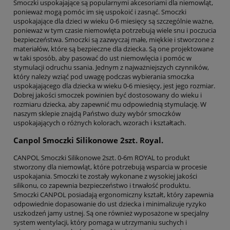
Smoczki uspokajające są popularnymi akcesoriami dla niemowląt,
ponieważ mogą pomóc im się uspokoić i zasnąć. Smoczki
uspokajające dla dzieci w wieku 0-6 miesięcy są szczególnie ważne,
ponieważ w tym czasie niemowlęta potrzebują wiele snu i poczucia
bezpieczeństwa. Smoczki są zazwyczaj małe, miękkie i stworzone z
materiałów, które są bezpieczne dla dziecka. Są one projektowane
w taki sposób, aby pasować do ust niemowlęcia i pomóc w
stymulacji odruchu ssania. Jednym z najważniejszych czynników,
który należy wziąć pod uwagę podczas wybierania smoczka
uspokajającego dla dziecka w wieku 0-6 miesięcy, jest jego rozmiar.
Dobrej jakości smoczek powinien być dostosowany do wieku i
rozmiaru dziecka, aby zapewnić mu odpowiednią stymulację. W
naszym sklepie znajdą Państwo duży wybór smoczków
uspokajających o różnych kolorach, wzorach i kształtach.
Canpol Smoczki Silikonowe 2szt. Royal.
CANPOL Smoczki Silikonowe 2szt. 0-6m ROYAL to produkt
stworzony dla niemowląt, które potrzebują wsparcia w procesie
uspokajania. Smoczki te zostały wykonane z wysokiej jakości
silikonu, co zapewnia bezpieczeństwo i trwałość produktu.
Smoczki CANPOL posiadają ergonomiczny kształt, który zapewnia
odpowiednie dopasowanie do ust dziecka i minimalizuje ryzyko
uszkodzeń jamy ustnej. Są one również wyposażone w specjalny
system wentylacji, który pomaga w utrzymaniu suchych i