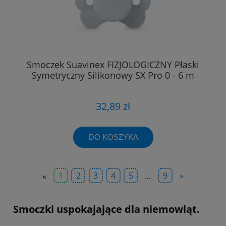
Smoczek Suavinex FIZJOLOGICZNY Płaski
Symetryczny Silikonowy SX Pro 0 - 6 m
32,89 zł
DO KOSZYKA
«
1
2
3
4
5
...
9
»
Smoczki uspokajające dla niemowląt.