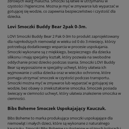
zdrowych warg malucha. Smoczki są łatwe w utrzymaniu w
czystości i higieniczne. Można je myć w zmywarce lub wyparzać w
gotującej się wodzie, co zapewnia bezpieczeństwo i czystość dla
dziecka.
Lovi Smoczki Buddy Bear 2pak 0-3m.
LOVI Smoczki Buddy Bear 2 Pak 0-3m to produkt zaprojektowany
dla najmłodszych niemowląt w wieku od 0 do 3 miesięcy, którzy
potrzebują dodatkowego wsparcia w procesie uspokajania.
Smoczki wykonane są z miękkiego, bezpiecznego dla dziecka
silikonu i mają specjalny kształt, który pozwala na swobodne
oddychanie przez dziecko podczas ssania. Smoczki LOVI Buddy
Bear są wyposażone w specjalny uchwyt, który ułatwia ich
wyjmowanie z ustka dziecka oraz w wieczko ochronne, które
pomaga utrzymać smoczek w czystości podczas transportu.
Smoczki można myć w zmywarce lub wyparzać w gotującej się
wodzie, bez obawy o zniekształcenie smoczka. Smoczek posiada
świecący w ciemności uchwyt, który ułatwia znalezienie smoczka w
ciemności.
Bibs Boheme Smoczek Uspokajający Kauczuk.
Bibs Boheme to marka produkująca smoczki uspokajające dla
niemowląt i małych dzieci, które są wykonane z naturalnego
kauczuku. Smoczki Bibs Boheme są dostępne w różnych kolorach i