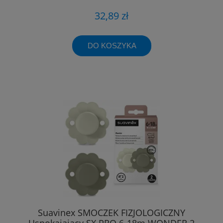
32,89 zł
DO KOSZYKA
Suavinex SMOCZEK FIZJOLOGICZNY
Uspokajający SX PRO 6-18m WONDER 2