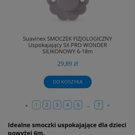
Suavinex SMOCZEK FIZJOLOGICZNY
Uspokajający SX PRO WONDER
SILIKONOWY 6-18m
29,89 zł
DO KOSZYKA
«
1
2
3
4
5
...
7
»
Idealne smoczki uspokajające dla dzieci
powyżej 6m.