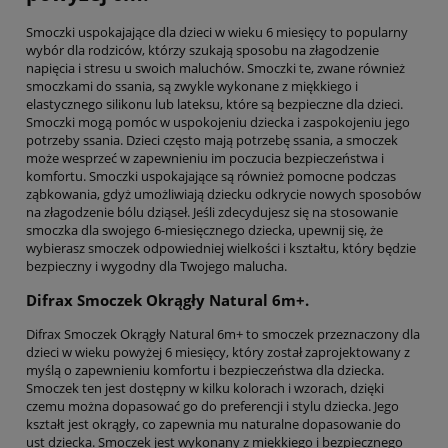
Smoczki uspokajające dla dzieci w wieku 6 miesięcy to popularny
wybór dla rodziców, którzy szukają sposobu na złagodzenie
napięcia i stresu u swoich maluchów. Smoczki te, zwane również
smoczkami do ssania, są zwykle wykonane z miękkiego i
elastycznego silikonu lub lateksu, które są bezpieczne dla dzieci.
Smoczki mogą pomóc w uspokojeniu dziecka i zaspokojeniu jego
potrzeby ssania. Dzieci często mają potrzebę ssania, a smoczek
może wesprzeć w zapewnieniu im poczucia bezpieczeństwa i
komfortu. Smoczki uspokajające są również pomocne podczas
ząbkowania, gdyż umożliwiają dziecku odkrycie nowych sposobów
na złagodzenie bólu dziąseł. Jeśli zdecydujesz się na stosowanie
smoczka dla swojego 6-miesięcznego dziecka, upewnij się, że
wybierasz smoczek odpowiedniej wielkości i kształtu, który będzie
bezpieczny i wygodny dla Twojego malucha.
Difrax Smoczek Okrągły Natural 6m+.
Difrax Smoczek Okrągły Natural 6m+ to smoczek przeznaczony dla
dzieci w wieku powyżej 6 miesięcy, który został zaprojektowany z
myślą o zapewnieniu komfortu i bezpieczeństwa dla dziecka.
Smoczek ten jest dostępny w kilku kolorach i wzorach, dzięki
czemu można dopasować go do preferencji i stylu dziecka. Jego
kształt jest okrągły, co zapewnia mu naturalne dopasowanie do
ust dziecka. Smoczek jest wykonany z miękkiego i bezpiecznego