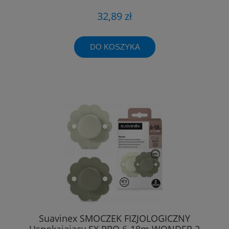
32,89 zł
DO KOSZYKA
Suavinex SMOCZEK FIZJOLOGICZNY
Uspokajający SX PRO 6-18m WONDER 2