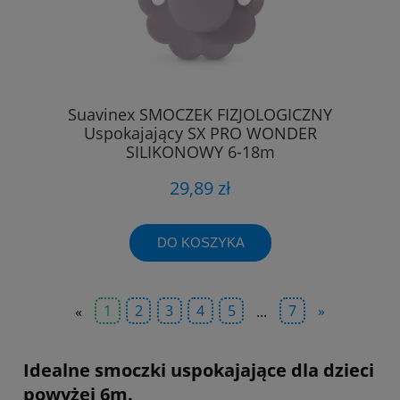
Suavinex SMOCZEK FIZJOLOGICZNY
Uspokajający SX PRO WONDER
SILIKONOWY 6-18m
29,89 zł
DO KOSZYKA
«
1
2
3
4
5
...
7
»
Idealne smoczki uspokajające dla dzieci
powyżej 6m.