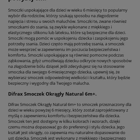
Smoczki uspokajające dla dzieci w wieku 6 miesięcy to popularny
wybór dla rodziców, którzy szukają sposobu na złagodzenie
napięcia i stresu u swoich maluchów. Smoczki te, zwane również
smoczkami do ssania, są zwykle wykonane z miękkiego i
elastycznego silikonu lub lateksu, które są bezpieczne dla dzieci.
Smoczki mogą pomóc w uspokojeniu dziecka i zaspokojeniu jego
potrzeby ssania. Dzieci często mają potrzebę ssania, a smoczek
może wesprzeć w zapewnieniu im poczucia bezpieczeństwa i
komfortu. Smoczki uspokajające są również pomocne podczas
ząbkowania, gdyż umożliwiają dziecku odkrycie nowych sposobów
na złagodzenie bólu dziąseł. Jeśli zdecydujesz się na stosowanie
smoczka dla swojego 6-miesięcznego dziecka, upewnij się, że
wybierasz smoczek odpowiedniej wielkości i kształtu, który będzie
bezpieczny i wygodny dla Twojego malucha.
Difrax Smoczek Okrągły Natural 6m+.
Difrax Smoczek Okrągły Natural 6m+ to smoczek przeznaczony dla
dzieci w wieku powyżej 6 miesięcy, który został zaprojektowany z
myślą o zapewnieniu komfortu i bezpieczeństwa dla dziecka.
Smoczek ten jest dostępny w kilku kolorach i wzorach, dzięki
czemu można dopasować go do preferencji i stylu dziecka. Jego
kształt jest okrągły, co zapewnia mu naturalne dopasowanie do
ust dziecka. Smoczek jest wykonany z miękkiego i bezpiecznego