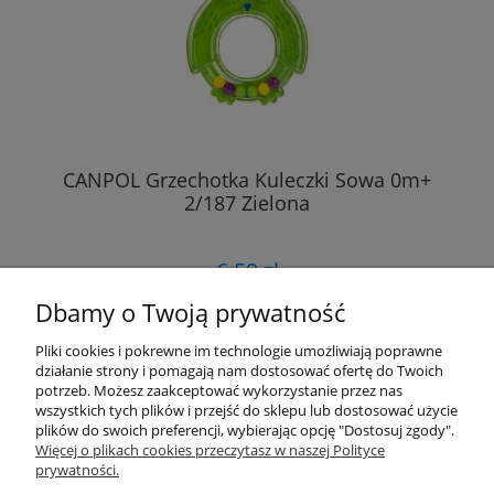
CANPOL Grzechotka Kuleczki Sowa 0m+
2/187 Zielona
6,59 zł
Dbamy o Twoją prywatność
DO KOSZYKA
Pliki cookies i pokrewne im technologie umożliwiają poprawne
działanie strony i pomagają nam dostosować ofertę do Twoich
potrzeb. Możesz zaakceptować wykorzystanie przez nas
wszystkich tych plików i przejść do sklepu lub dostosować użycie
«
1
2
»
plików do swoich preferencji, wybierając opcję "Dostosuj zgody".
Więcej o plikach cookies przeczytasz w naszej Polityce
prywatności.
Przydatne linki